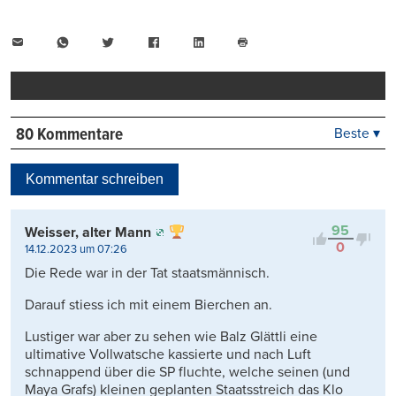
E-
WhatsApp
Twitter
Facebook
LinkedIn
Mail
Seite
drucken
80 Kommentare
Beste ▾
Beste
Neueste
Kommentar schreiben
Viele Antworten
Kontrovers
95
Weisser, alter Mann
0
14.12.2023 um 07:26
Die Rede war in der Tat staatsmännisch.
Darauf stiess ich mit einem Bierchen an.
Lustiger war aber zu sehen wie Balz Glättli eine
ultimative Vollwatsche kassierte und nach Luft
schnappend über die SP fluchte, welche seinen (und
Maya Grafs) kleinen geplanten Staatsstreich das Klo