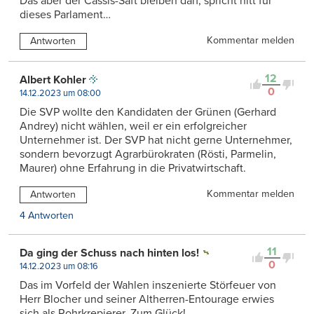
Das aber der Cassis-Saft bleiben darf, spricht nitt für
dieses Parlament…
Kommentar melden
Antworten
12
Albert Kohler
0
14.12.2023 um 08:00
Die SVP wollte den Kandidaten der Grünen (Gerhard
Andrey) nicht wählen, weil er ein erfolgreicher
Unternehmer ist. Der SVP hat nicht gerne Unternehmer,
sondern bevorzugt Agrarbürokraten (Rösti, Parmelin,
Maurer) ohne Erfahrung in die Privatwirtschaft.
Kommentar melden
Antworten
4 Antworten
11
Da ging der Schuss nach hinten los!
0
14.12.2023 um 08:16
Das im Vorfeld der Wahlen inszenierte Störfeuer von
Herr Blocher und seiner Altherren-Entourage erwies
sich als Rohrkrepierer. Zum Glück!