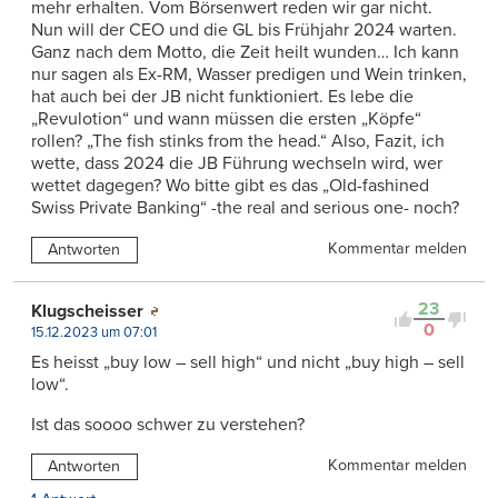
mehr erhalten. Vom Börsenwert reden wir gar nicht.
Nun will der CEO und die GL bis Frühjahr 2024 warten.
Ganz nach dem Motto, die Zeit heilt wunden… Ich kann
nur sagen als Ex-RM, Wasser predigen und Wein trinken,
hat auch bei der JB nicht funktioniert. Es lebe die
„Revulotion“ und wann müssen die ersten „Köpfe“
rollen? „The fish stinks from the head.“ Also, Fazit, ich
wette, dass 2024 die JB Führung wechseln wird, wer
wettet dagegen? Wo bitte gibt es das „Old-fashined
Swiss Private Banking“ -the real and serious one- noch?
Kommentar melden
Antworten
23
Klugscheisser
0
15.12.2023 um 07:01
Es heisst „buy low – sell high“ und nicht „buy high – sell
low“.
Ist das soooo schwer zu verstehen?
Kommentar melden
Antworten