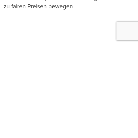
zu fairen Preisen bewegen.
Push-Nachrichten
Möchten Sie Push-Nachrichten erhalten, wenn wir
wichtige News veröffentlichen? Abmeldung jederzeit
in den Browser‑Einstellungen möglich.
Ja, benachrichtigen
Nicht jetzt