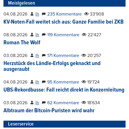
Meistgelesen
04.08.2026
lh
235 Kommentare
33'908
KV-Noten-Fall weitet sich aus: Ganze Familie bei ZKB
08.08.2026
lh
119 Kommentare
22'427
Roman The Wolf
03.08.2026
lh
171 Kommentare
20'257
Herzstück des Ländle-Erfolgs geknackt und
ausgeraubt
04.08.2026
lh
95 Kommentare
19'724
UBS-Rekordbusse: Fall reicht direkt in Konzernleitung
03.08.2026
lh
62 Kommentare
18'634
Albtraum der Bitcoin-Puristen wird wahr
Leserservice