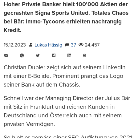
Hoher Private Banker hielt 100’000 Aktien der
gecrashten Signa Sports United. Totales Chaos
bei Bär: Immo-Tycoons erhielten nachrangig
Kredit.
15.12.2023
Lukas Hässig
37
24.457
E-
WhatsApp
Twitter
Facebook
LinkedIn
Mail
Seite
drucken
Christian Dubler zeigt sich auf seinem LinkedIn
mit einer E-Bolide. Prominent prangt das Logo
seiner Bank auf dem Chassis.
Schnell war der Managing Director der Julius Bär
mit Sitz in Frankfurt und reichen Kunden in
Deutschland und Österreich auch mit seinem
privaten Vermögen.
So hielt er gemäss einer SEC-Auflistung von 2021