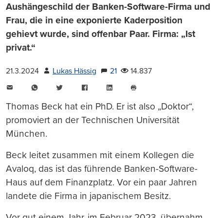
Aushängeschild der Banken-Software-Firma und
Frau, die in eine exponierte Kaderposition
gehievt wurde, sind offenbar Paar. Firma: „Ist
privat.“
21.3.2024
Lukas Hässig
21
14.837
E-
WhatsApp
Twitter
Facebook
LinkedIn
Mail
Seite
drucken
Thomas Beck hat ein PhD. Er ist also „Doktor“,
promoviert an der Technischen Universität
München.
Beck leitet zusammen mit einem Kollegen die
Avaloq, das ist das führende Banken-Software-
Haus auf dem Finanzplatz. Vor ein paar Jahren
landete die Firma in japanischem Besitz.
Vor gut einem Jahr, im Februar 2023, übernahm