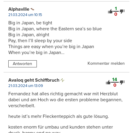
1
Alphaville
0
21.03.2024 um 10:15
Big in Japan, be tight
Big in Japan, where the Eastern sea’s so blue
Big in Japan, alright
Pay, then I’ll sleep by your side
Things are easy when you’re big in Japan
When you’re big in Japan…
Kommentar melden
Antworten
14
Avaloq geht Schiffbruch
0
21.03.2024 um 13:09
Fernandez hat alles richtig gemacht war mit Herzblut
dabei und am Hoch wo die ersten probleme begannen,
verscherbelt.
heute ist’s mehr Fleckenteppich als gute lösung.
kosten enorm für umbau und kunden stehen unter