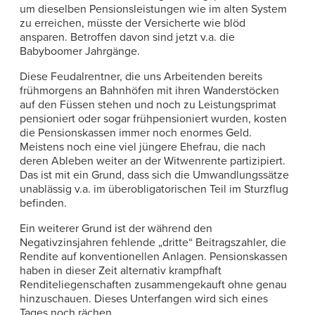
um dieselben Pensionsleistungen wie im alten System
zu erreichen, müsste der Versicherte wie blöd
ansparen. Betroffen davon sind jetzt v.a. die
Babyboomer Jahrgänge.
Diese Feudalrentner, die uns Arbeitenden bereits
frühmorgens an Bahnhöfen mit ihren Wanderstöcken
auf den Füssen stehen und noch zu Leistungsprimat
pensioniert oder sogar frühpensioniert wurden, kosten
die Pensionskassen immer noch enormes Geld.
Meistens noch eine viel jüngere Ehefrau, die nach
deren Ableben weiter an der Witwenrente partizipiert.
Das ist mit ein Grund, dass sich die Umwandlungssätze
unablässig v.a. im überobligatorischen Teil im Sturzflug
befinden.
Ein weiterer Grund ist der während den
Negativzinsjahren fehlende „dritte“ Beitragszahler, die
Rendite auf konventionellen Anlagen. Pensionskassen
haben in dieser Zeit alternativ krampfhaft
Renditeliegenschaften zusammengekauft ohne genau
hinzuschauen. Dieses Unterfangen wird sich eines
Tages noch rächen.