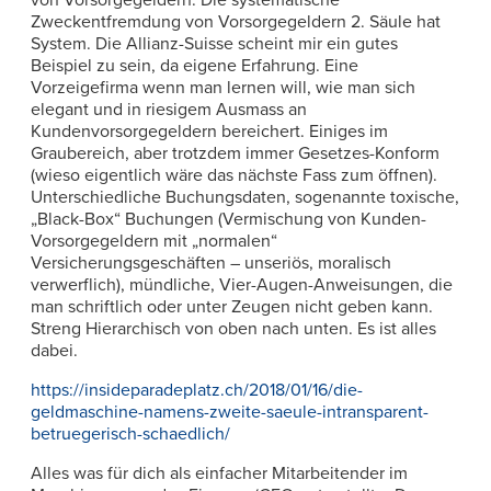
von Vorsorgegeldern. Die systematische
Zweckentfremdung von Vorsorgegeldern 2. Säule hat
System. Die Allianz-Suisse scheint mir ein gutes
Beispiel zu sein, da eigene Erfahrung. Eine
Vorzeigefirma wenn man lernen will, wie man sich
elegant und in riesigem Ausmass an
Kundenvorsorgegeldern bereichert. Einiges im
Graubereich, aber trotzdem immer Gesetzes-Konform
(wieso eigentlich wäre das nächste Fass zum öffnen).
Unterschiedliche Buchungsdaten, sogenannte toxische,
„Black-Box“ Buchungen (Vermischung von Kunden-
Vorsorgegeldern mit „normalen“
Versicherungsgeschäften – unseriös, moralisch
verwerflich), mündliche, Vier-Augen-Anweisungen, die
man schriftlich oder unter Zeugen nicht geben kann.
Streng Hierarchisch von oben nach unten. Es ist alles
dabei.
https://insideparadeplatz.ch/2018/01/16/die-
geldmaschine-namens-zweite-saeule-intransparent-
betruegerisch-schaedlich/
Alles was für dich als einfacher Mitarbeitender im