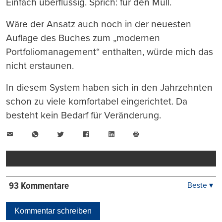
Einfach überflüssig. Sprich: für den Müll.
Wäre der Ansatz auch noch in der neuesten
Auflage des Buches zum „modernen
Portfoliomanagement“ enthalten, würde mich das
nicht erstaunen.
In diesem System haben sich in den Jahrzehnten
schon zu viele komfortabel eingerichtet. Da
besteht kein Bedarf für Veränderung.
E-
WhatsApp
Twitter
Facebook
LinkedIn
Mail
Seite
drucken
93 Kommentare
Beste ▾
Beste
Neueste
Kommentar schreiben
Viele Antworten