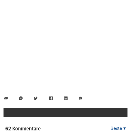
E-
WhatsApp
Twitter
Facebook
LinkedIn
Mail
Seite
drucken
62 Kommentare
Beste ▾
Beste