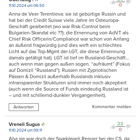
0
11.10.2024 um 06:50
Anna de Veer Terentieva: sie ist gebürtige Russin und
hat bei der Credit Suisse viele Jahre im Osteuropa-
Geschäft gearbeitet (wo war Risk-Control beim
Bulgarien-Skandal etc ??); die Ernennung von AdVT als
Chief Risk Officerin/Compliance war schon von Anfang
an äußerst fragwürdig (und dies wirft ein schlechtes
Licht auf das Top-Mgmt der LGT, die diese Ernennung
damals getätigt hat). LGT ist tief im Russland-Geschäft…
auch wenn man gegen außen sogen. “aufräumt” (Fokus
auf Domizil “Russland”); Russen mit Zypriotischen
Pässen & Domizil außerhalb Russlands inklusiv
intransparenter Strukturen sind immer noch akzeptiert
(auch wenn die Source of Funds eindeutig Russland ist
– und mit schillernd-dunkler Vergangenheit).
Kommentar melden
Antworten
22
Vreneli Sugus
0
11.10.2024 um 09:11
Aha sie war doch der Sparkässeli Renner bei der CS, da