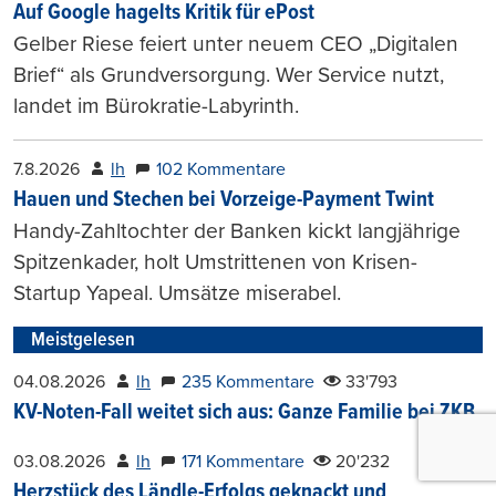
Auf Google hagelts Kritik für ePost
Gelber Riese feiert unter neuem CEO „Digitalen
Brief“ als Grundversorgung. Wer Service nutzt,
landet im Bürokratie-Labyrinth.
7.8.2026
lh
102 Kommentare
Hauen und Stechen bei Vorzeige-Payment Twint
Handy-Zahltochter der Banken kickt langjährige
Spitzenkader, holt Umstrittenen von Krisen-
Startup Yapeal. Umsätze miserabel.
Meistgelesen
04.08.2026
lh
235 Kommentare
33'793
KV-Noten-Fall weitet sich aus: Ganze Familie bei ZKB
03.08.2026
lh
171 Kommentare
20'232
Herzstück des Ländle-Erfolgs geknackt und