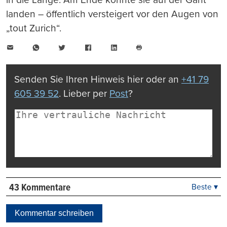
landen – öffentlich versteigert vor den Augen von
„tout Zurich“.
E-
WhatsApp
Twitter
Facebook
LinkedIn
Mail
Seite
drucken
Senden Sie Ihren Hinweis hier oder an
+41 79
605 39 52
. Lieber per
Post
?
43 Kommentare
Beste ▾
Beste
Neueste
Kommentar schreiben
Viele Antworten