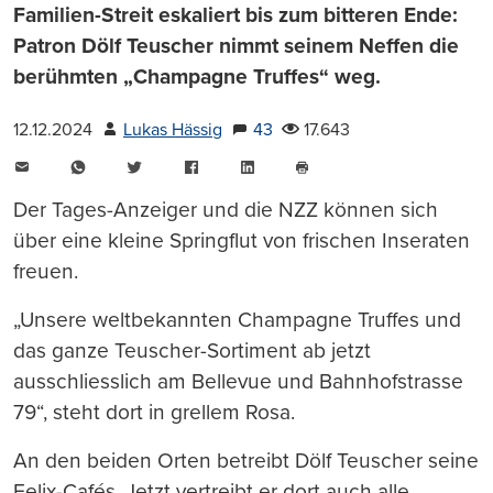
Familien-Streit eskaliert bis zum bitteren Ende:
Patron Dölf Teuscher nimmt seinem Neffen die
berühmten „Champagne Truffes“ weg.
12.12.2024
Lukas Hässig
43
17.643
E-
WhatsApp
Twitter
Facebook
LinkedIn
Mail
Seite
drucken
Der Tages-Anzeiger und die NZZ können sich
über eine kleine Springflut von frischen Inseraten
freuen.
„Unsere weltbekannten Champagne Truffes und
das ganze Teuscher-Sortiment ab jetzt
ausschliesslich am Bellevue und Bahnhofstrasse
79“, steht dort in grellem Rosa.
An den beiden Orten betreibt Dölf Teuscher seine
Felix-Cafés. Jetzt vertreibt er dort auch alle