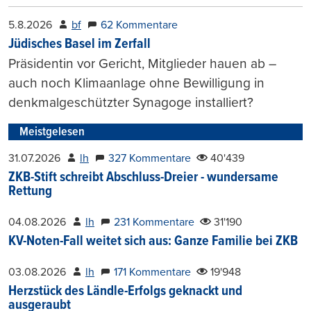
5.8.2026
bf
62 Kommentare
Jüdisches Basel im Zerfall
Präsidentin vor Gericht, Mitglieder hauen ab –
auch noch Klimaanlage ohne Bewilligung in
denkmalgeschützter Synagoge installiert?
Meistgelesen
31.07.2026
lh
327 Kommentare
40'439
ZKB-Stift schreibt Abschluss-Dreier - wundersame
Rettung
04.08.2026
lh
231 Kommentare
31'190
KV-Noten-Fall weitet sich aus: Ganze Familie bei ZKB
03.08.2026
lh
171 Kommentare
19'948
Herzstück des Ländle-Erfolgs geknackt und
ausgeraubt