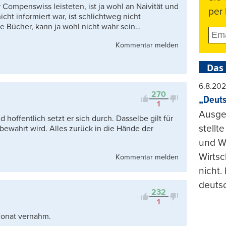
Compenswiss leisteten, ist ja wohl an Naivität und
per 
ht informiert war, ist schlichtweg nicht
ie Bücher, kann ja wohl nicht wahr sein…
Kommentar melden
Das
6.8.20
270
„Deuts
1
Ausge
offentlich setzt er sich durch. Dasselbe gilt für
stellt
bewahrt wird. Alles zurück in die Hände der
und Wi
Wirtsc
Kommentar melden
nicht.
deuts
232
1
 Monat vernahm.