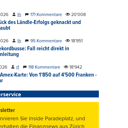
2026
lh
171 Kommentare
20'008
ück des Ländle-Erfolgs geknackt und
aubt
2026
lh
95 Kommentare
18'951
kordbusse: Fall reicht direkt in
nleitung
2026
rf
118 Kommentare
18'942
Amex-Karte: Von 1'850 auf 4'500 Franken -
hr
rservice
letter
nnieren Sie Inside Paradeplatz, und
 erhalten die Finanznews aus Zürich