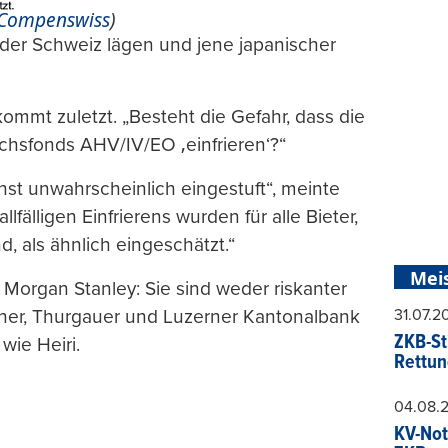
Compenswiss
)
 der Schweiz lägen und jene japanischer
mmt zuletzt. „Besteht die Gefahr, dass die
hsfonds AHV/IV/EO ‚einfrieren‘?“
chst unwahrscheinlich eingestuft“, meinte
älligen Einfrierens wurden für alle Bieter,
d, als ähnlich eingeschätzt.“
Mei
 Morgan Stanley: Sie sind weder riskanter
erner, Thurgauer und Luzerner Kantonalbank
31.07.
ZKB-St
wie Heiri.
Rettun
04.08.
KV-Not