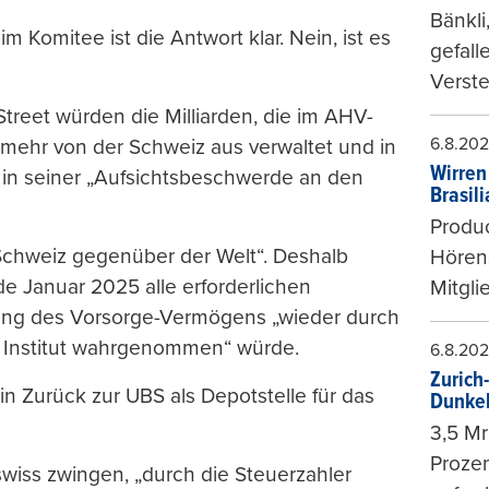
Bänkli
im Komitee ist die Antwort klar. Nein, ist es
gefall
Verste
treet würden die Milliarden, die im AHV-
6.8.20
mehr von der Schweiz aus verwaltet und in
Wirren
i in seiner „Aufsichtsbeschwerde an den
Brasil
Produc
Schweiz gegenüber der Welt“. Deshalb
Hören
e Januar 2025 alle erforderlichen
Mitgli
tung des Vorsorge-Vermögens „wieder durch
r Institut wahrgenommen“ würde.
6.8.20
Zurich
ein Zurück zur UBS als Depotstelle für das
Dunke
3,5 Mr
Prozen
wiss zwingen, „durch die Steuerzahler