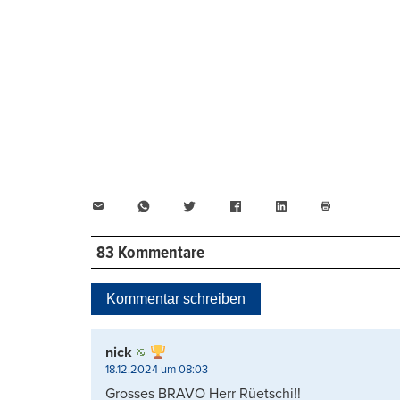
E-
WhatsApp
Twitter
Facebook
LinkedIn
Mail
Seite
drucken
83 Kommentare
Kommentar schreiben
nick
18.12.2024 um 08:03
Grosses BRAVO Herr Rüetschi!!