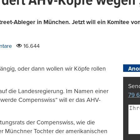
ordert AHV-Köpfe wegen
reet-Ableger in München. Jetzt will ein Komitee vo
tare
16.644
Ano
ngig, oder dann wollen wir Köpfe rollen
Send
uf die Landesregierung. Im Namen einer
79 6
hwerde Compenswiss“ will er das AHV-
ltungsrats der Compenswiss, wie die
der Münchner Tochter der amerikanischen