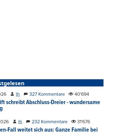
stgelesen
2026
lh
327 Kommentare
40'694
ift schreibt Abschluss-Dreier - wundersame
g
2026
lh
232 Kommentare
31'676
en-Fall weitet sich aus: Ganze Familie bei