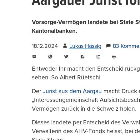
Aargauer Jurist f
Vorsorge-Vermögen landete bei State St
Kantonalbanken.
18.12.2024
Lukas Hässig
83 Kommen
E-
WhatsApp
Twitter
Facebook
LinkedIn
Mail
Seite
drucken
Entweder Ihr macht den Entscheid rückgä
sehen. So Albert Rüetschi.
Der
Jurist aus dem Aargau
macht Druck a
„Interessengemeinschaft Aufsichtsbesc
Vermögen zurück in die Schweiz holen.
Dieses landete per Entscheid des Verwa
Verwalterin des AHV-Fonds heisst, bei 
State Street.