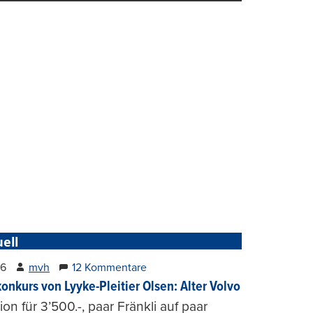
ell
26
mvh
12 Kommentare
konkurs von Lyyke-Pleitier Olsen: Alter Volvo
on für 3’500.-, paar Fränkli auf paar