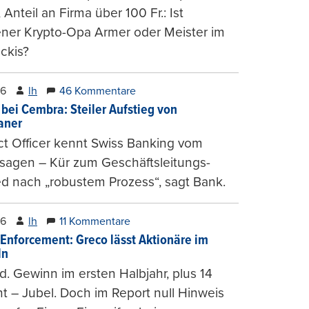
, Anteil an Firma über 100 Fr.: Ist
ener Krypto-Opa Armer oder Meister im
ckis?
26
lh
46 Kommentare
 bei Cembra: Steiler Aufstieg von
ianer
t Officer kennt Swiss Banking vom
sagen – Kür zum Geschäftsleitungs-
ed nach „robustem Prozess“, sagt Bank.
26
lh
11 Kommentare
-Enforcement: Greco lässt Aktionäre im
ln
d. Gewinn im ersten Halbjahr, plus 14
t – Jubel. Doch im Report null Hinweis