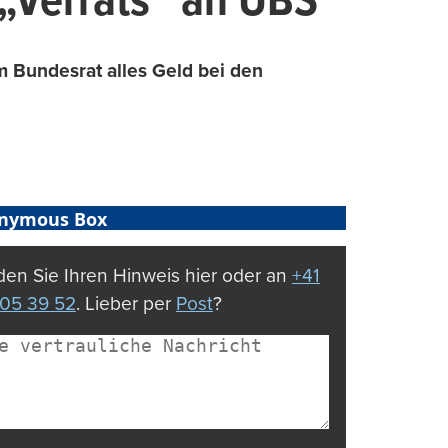
 „Verrats“ an UBS
m Bundesrat alles Geld bei den
nymous Box
en Sie Ihren Hinweis hier oder an
+41
05 39 52
. Lieber per
Post
?