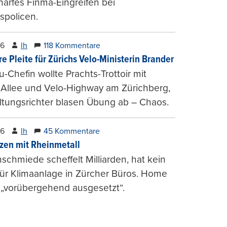
harfes Finma-Eingreifen bei
spolicen.
26
lh
118 Kommentare
e Pleite für Zürichs Velo-Ministerin Brander
u-Chefin wollte Prachts-Trottoir mit
Allee und Velo-Highway am Zürichberg,
tungsrichter blasen Übung ab – Chaos.
26
lh
45 Kommentare
zen mit Rheinmetall
schmiede scheffelt Milliarden, hat kein
für Klimaanlage in Zürcher Büros. Home
 „vorübergehend ausgesetzt“.