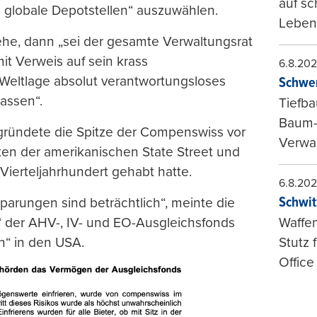
auf sc
s globale Depotstellen“ auszuwählen.
Leben
he, dann „sei der gesamte Verwaltungsrat
t Verweis auf sein krass
6.8.20
Weltlage absolut verantwortungsloses
Schwer
assen“.
Tiefba
Baum-
egründete die Spitze der Compenswiss vor
Verwal
en der amerikanischen State Street und
Vierteljahrhundert gehabt hatte.
6.8.20
Schwit
parungen sind beträchtlich“, meinte die
der AHV-, IV- und EO-Ausgleichsfonds
Waffen
n“ in den USA.
Stutz 
Office