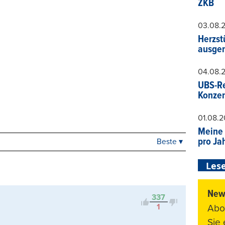
ZKB
03.08.
Herzst
ausger
04.08.
UBS-Re
Konzer
01.08.
Meine 
pro Ja
Beste ▾
Beste
Neueste
Lese
Viele Antworten
Kontrovers
News
337
1
Abo
Sie