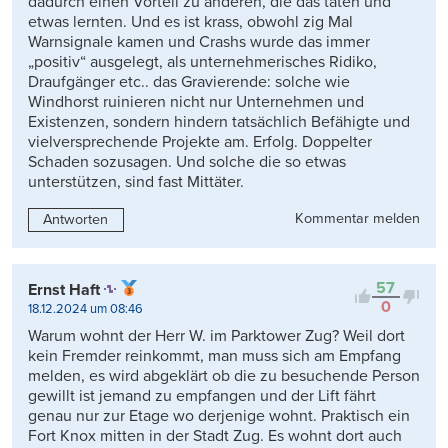
dadurch einen Vorteil zu anderen, die das taten und
etwas lernten. Und es ist krass, obwohl zig Mal
Warnsignale kamen und Crashs wurde das immer
„positiv“ ausgelegt, als unternehmerisches Ridiko,
Draufgänger etc.. das Gravierende: solche wie
Windhorst ruinieren nicht nur Unternehmen und
Existenzen, sondern hindern tatsächlich Befähigte und
vielversprechende Projekte am. Erfolg. Doppelter
Schaden sozusagen. Und solche die so etwas
unterstützen, sind fast Mittäter.
Kommentar melden
Antworten
57
Ernst Haft
0
18.12.2024 um 08:46
Warum wohnt der Herr W. im Parktower Zug? Weil dort
kein Fremder reinkommt, man muss sich am Empfang
melden, es wird abgeklärt ob die zu besuchende Person
gewillt ist jemand zu empfangen und der Lift fährt
genau nur zur Etage wo derjenige wohnt. Praktisch ein
Fort Knox mitten in der Stadt Zug. Es wohnt dort auch