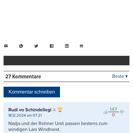
E-
WhatsApp
Twitter
Facebook
LinkedIn
Mail
Seite
drucken
27 Kommentare
Beste ▾
Beste
Neueste
Kommentar schreiben
Viele Antworten
Kontrovers
147
Rudi vo Schindellegi
0
18.12.2024 um 07:21
Nadja und der Rohner Ursli passen bestens zum
windigen Lars Windhorst.