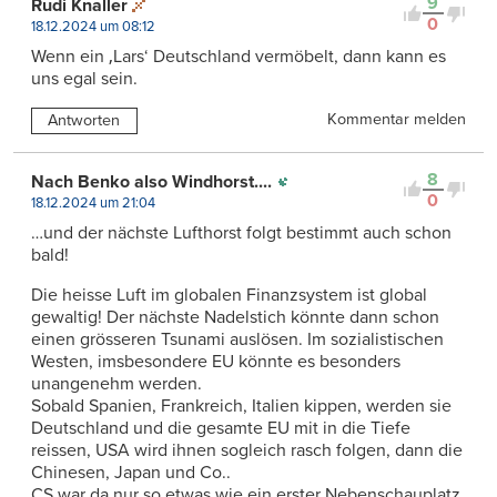
9
Rudi Knaller
0
18.12.2024 um 08:12
Wenn ein ‚Lars‘ Deutschland vermöbelt, dann kann es
uns egal sein.
Kommentar melden
Antworten
8
Nach Benko also Windhorst....
0
18.12.2024 um 21:04
…und der nächste Lufthorst folgt bestimmt auch schon
bald!
Die heisse Luft im globalen Finanzsystem ist global
gewaltig! Der nächste Nadelstich könnte dann schon
einen grösseren Tsunami auslösen. Im sozialistischen
Westen, imsbesondere EU könnte es besonders
unangenehm werden.
Sobald Spanien, Frankreich, Italien kippen, werden sie
Deutschland und die gesamte EU mit in die Tiefe
reissen, USA wird ihnen sogleich rasch folgen, dann die
Chinesen, Japan und Co..
CS war da nur so etwas wie ein erster Nebenschauplatz,