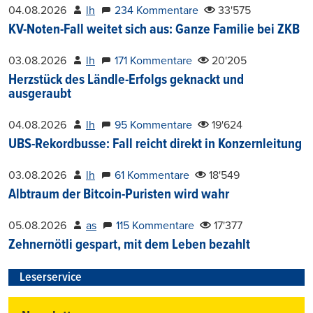
04.08.2026
lh
234 Kommentare
33'575
KV-Noten-Fall weitet sich aus: Ganze Familie bei ZKB
03.08.2026
lh
171 Kommentare
20'205
Herzstück des Ländle-Erfolgs geknackt und
ausgeraubt
04.08.2026
lh
95 Kommentare
19'624
UBS-Rekordbusse: Fall reicht direkt in Konzernleitung
03.08.2026
lh
61 Kommentare
18'549
Albtraum der Bitcoin-Puristen wird wahr
05.08.2026
as
115 Kommentare
17'377
Zehnernötli gespart, mit dem Leben bezahlt
Leserservice