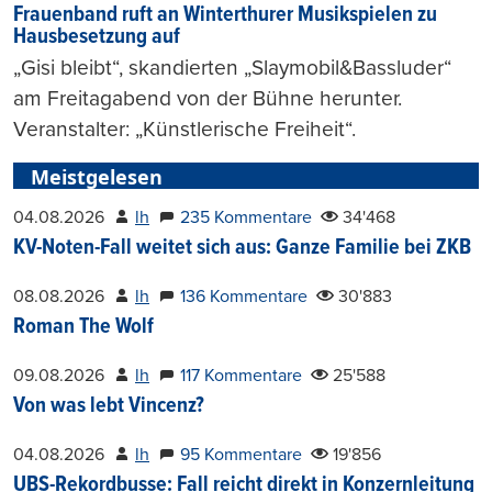
Frauenband ruft an Winterthurer Musikspielen zu
Hausbesetzung auf
„Gisi bleibt“, skandierten „Slaymobil&Bassluder“
am Freitagabend von der Bühne herunter.
Veranstalter: „Künstlerische Freiheit“.
Meistgelesen
04.08.2026
lh
235 Kommentare
34'468
KV-Noten-Fall weitet sich aus: Ganze Familie bei ZKB
08.08.2026
lh
136 Kommentare
30'883
Roman The Wolf
09.08.2026
lh
117 Kommentare
25'588
Von was lebt Vincenz?
04.08.2026
lh
95 Kommentare
19'856
UBS-Rekordbusse: Fall reicht direkt in Konzernleitung