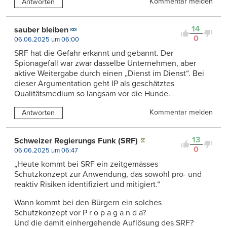
Kommentar melden
Antworten
14
sauber bleiben
0
06.06.2025 um 06:00
SRF hat die Gefahr erkannt und gebannt. Der
Spionagefall war zwar dasselbe Unternehmen, aber
aktive Weitergabe durch einen „Dienst im Dienst“. Bei
dieser Argumentation geht IP als geschätztes
Qualitätsmedium so langsam vor die Hunde.
Kommentar melden
Antworten
13
Schweizer Regierungs Funk (SRF)
0
06.06.2025 um 06:47
„Heute kommt bei SRF ein zeitgemässes
Schutzkonzept zur Anwendung, das sowohl pro- und
reaktiv Risiken identifiziert und mitigiert.“
Wann kommt bei den Bürgern ein solches
Schutzkonzept vor P r o p a g a n d a?
Und die damit einhergehende Auflösung des SRF?