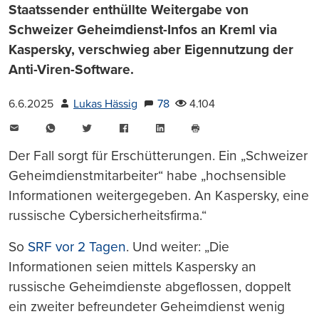
Staatssender enthüllte Weitergabe von
Schweizer Geheimdienst-Infos an Kreml via
Kaspersky, verschwieg aber Eigennutzung der
Anti-Viren-Software.
6.6.2025
Lukas Hässig
78
4.104
E-
WhatsApp
Twitter
Facebook
LinkedIn
Mail
Seite
drucken
Der Fall sorgt für Erschütterungen. Ein „Schweizer
Geheimdienstmitarbeiter“ habe „hochsensible
Informationen weitergegeben. An Kaspersky, eine
russische Cybersicherheitsfirma.“
So
SRF vor 2 Tagen
. Und weiter: „Die
Informationen seien mittels Kaspersky an
russische Geheimdienste abgeflossen, doppelt
ein zweiter befreundeter Geheimdienst wenig