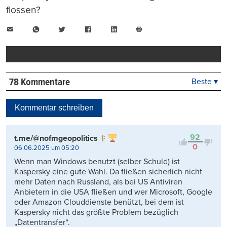
flossen?
E-
WhatsApp
Twitter
Facebook
LinkedIn
Mail
Seite
drucken
78 Kommentare
Beste ▾
Beste
Neueste
Kommentar schreiben
Viele Antworten
Kontrovers
92
t.me/@nofmgeopolitics
0
06.06.2025 um 05:20
Wenn man Windows benutzt (selber Schuld) ist
Kaspersky eine gute Wahl. Da fließen sicherlich nicht
mehr Daten nach Russland, als bei US Antiviren
Anbietern in die USA fließen und wer Microsoft, Google
oder Amazon Clouddienste benützt, bei dem ist
Kaspersky nicht das größte Problem bezüglich
„Datentransfer“.