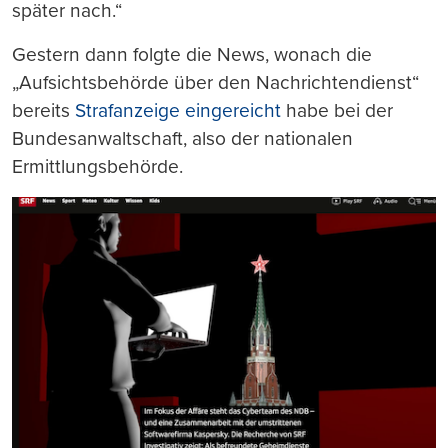
später nach.“
Gestern dann folgte die News, wonach die
„Aufsichtsbehörde über den Nachrichtendienst“
bereits
Strafanzeige eingereicht
habe bei der
Bundesanwaltschaft, also der nationalen
Ermittlungsbehörde.