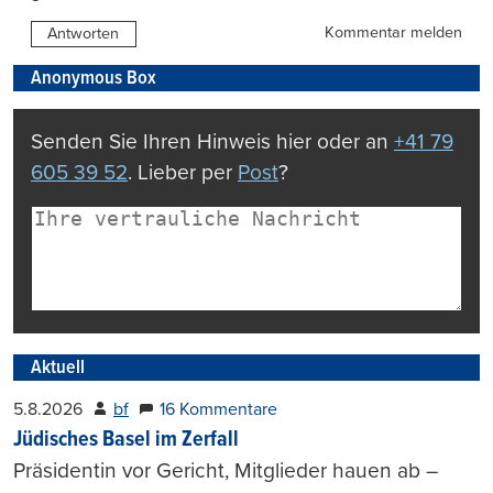
Kommentar melden
Antworten
Anonymous Box
Senden Sie Ihren Hinweis hier oder an
+41 79
605 39 52
. Lieber per
Post
?
Aktuell
5.8.2026
bf
16 Kommentare
Jüdisches Basel im Zerfall
Präsidentin vor Gericht, Mitglieder hauen ab –