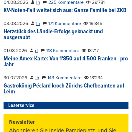
04.08.2026
lh
225 Kommentare
29'781
KV-Noten-Fall weitet sich aus: Ganze Familie bei ZKB
03.08.2026
lh
171 Kommentare
19'845
Herzstück des Ländle-Erfolgs geknackt und
ausgeraubt
01.08.2026
rf
118 Kommentare
18'717
Meine Amex-Karte: Von 1'850 auf 4'500 Franken - pro
Jahr
30.07.2026
lh
143 Kommentare
18'234
Gastrokönig Péclard kroch Zürichs Chefbeamten auf
Leim
Leserservice
Newsletter
Abonnieren Sie Inside Paradeplatz, und Sie