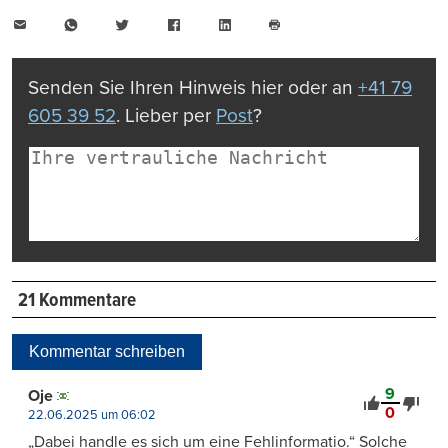
E-
WhatsApp
Twitter
Facebook
LinkedIn
Mail
Seite
drucken
Senden Sie Ihren Hinweis hier oder an
+41 79
605 39 52
. Lieber per
Post
?
21 Kommentare
Kommentar schreiben
9
Oje
0
22.06.2025 um 06:02
„Dabei handle es sich um eine Fehlinformatio.“ Solche