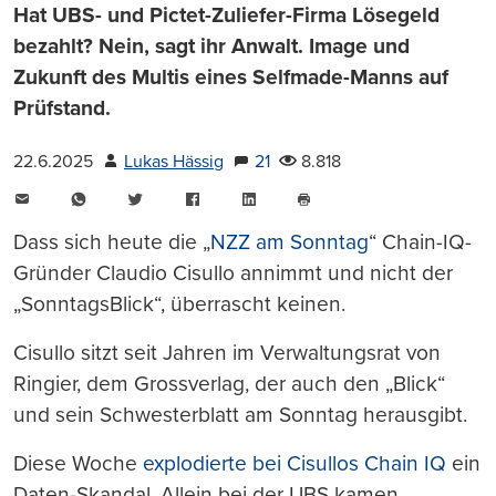
Hat UBS- und Pictet-Zuliefer-Firma Lösegeld
bezahlt? Nein, sagt ihr Anwalt. Image und
Zukunft des Multis eines Selfmade-Manns auf
Prüfstand.
22.6.2025
Lukas Hässig
21
8.818
E-
WhatsApp
Twitter
Facebook
LinkedIn
Mail
Seite
drucken
Dass sich heute die „
NZZ am Sonntag
“ Chain-IQ-
Gründer Claudio Cisullo annimmt und nicht der
„SonntagsBlick“, überrascht keinen.
Cisullo sitzt seit Jahren im Verwaltungsrat von
Ringier, dem Grossverlag, der auch den „Blick“
und sein Schwesterblatt am Sonntag herausgibt.
Diese Woche
explodierte bei Cisullos Chain IQ
ein
Daten-Skandal. Allein bei der UBS kamen