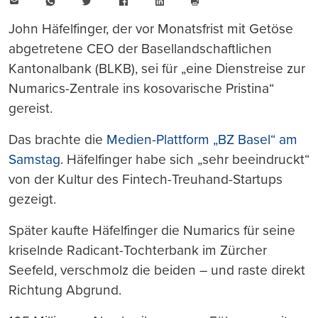
E-
WhatsApp
Twitter
Facebook
LinkedIn
Mail
Seite
drucken
John Häfelfinger, der vor Monatsfrist mit Getöse
abgetretene CEO der Basellandschaftlichen
Kantonalbank (BLKB), sei für „eine Dienstreise zur
Numarics-Zentrale ins kosovarische Pristina“
gereist.
Das brachte die
Medien-Plattform „BZ Basel“ am
Samstag
. Häfelfinger habe sich „sehr beeindruckt“
von der Kultur des Fintech-Treuhand-Startups
gezeigt.
Später kaufte Häfelfinger die Numarics für seine
kriselnde Radicant-Tochterbank im Zürcher
Seefeld, verschmolz die beiden – und raste direkt
Richtung Abgrund.