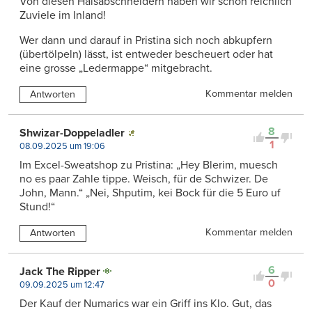
Von diesen Halsabschneidern haben wir schon reichlich
Zuviele im Inland!
Wer dann und darauf in Pristina sich noch abkupfern
(übertölpeln) lässt, ist entweder bescheuert oder hat
eine grosse „Ledermappe“ mitgebracht.
Kommentar melden
Antworten
8
Shwizar-Doppeladler
1
08.09.2025 um 19:06
Im Excel-Sweatshop zu Pristina: „Hey Blerim, muesch
no es paar Zahle tippe. Weisch, für de Schwizer. De
John, Mann.“ „Nei, Shputim, kei Bock für die 5 Euro uf
Stund!“
Kommentar melden
Antworten
6
Jack The Ripper
0
09.09.2025 um 12:47
Der Kauf der Numarics war ein Griff ins Klo. Gut, das