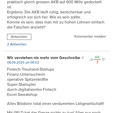
praktisch gleich grossen AKB auf 600 Mille gedeckelt
ist.
Ergebnis: Die AKB läuft ruhig, berechenbar und
erfolgreich vor sich her. Wie es sein sollte.
Könnte es sein, dass man mit zu hohen Löhnen einfach
die Falschen anzieht?
Kommentar melden
Antworten
2 Antworten
48
Wir verstehen nix mehr vom Geschreibe
3
08.09.2025 um 06:03
Fintech-Treuhand-Startups
Finanz-Untersucherin
operative Spitzenkräfte
Super-Startupler
durch-digitalisiertes Fintech
Excel-Sweatshop
Alles Blödsinn total einer verdummten Löligesellschaft!
Mit GELD hat das Ganze nichts zu tun! Alles nur noch