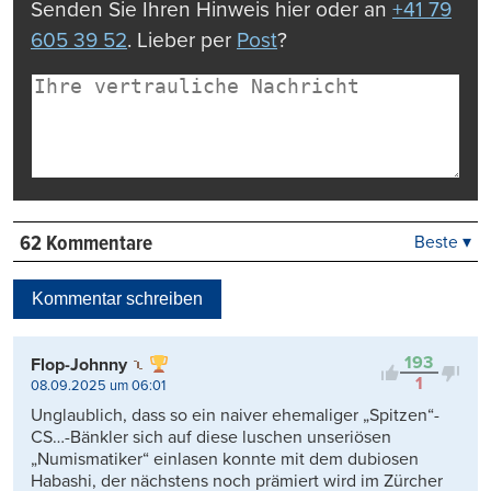
Senden Sie Ihren Hinweis hier oder an
+41 79
605 39 52
. Lieber per
Post
?
62 Kommentare
Beste ▾
Beste
Neueste
Kommentar schreiben
Viele Antworten
Kontrovers
193
Flop-Johnny
1
08.09.2025 um 06:01
Unglaublich, dass so ein naiver ehemaliger „Spitzen“-
CS…-Bänkler sich auf diese luschen unseriösen
„Numismatiker“ einlasen konnte mit dem dubiosen
Habashi, der nächstens noch prämiert wird im Zürcher