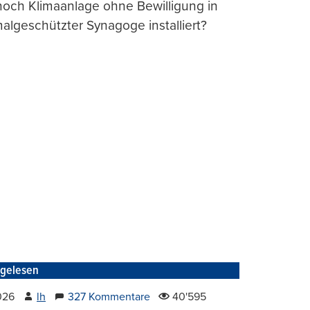
och Klimaanlage ohne Bewilligung in
lgeschützter Synagoge installiert?
tgelesen
2026
lh
327 Kommentare
40'595