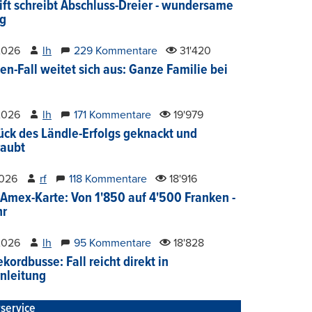
ift schreibt Abschluss-Dreier - wundersame
g
2026
lh
229 Kommentare
31'420
en-Fall weitet sich aus: Ganze Familie bei
2026
lh
171 Kommentare
19'979
ück des Ländle-Erfolgs geknackt und
aubt
2026
rf
118 Kommentare
18'916
Amex-Karte: Von 1'850 auf 4'500 Franken -
hr
2026
lh
95 Kommentare
18'828
kordbusse: Fall reicht direkt in
nleitung
service