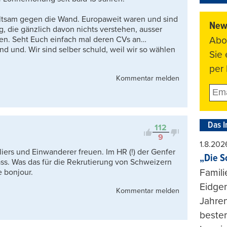
haltsam gegen die Wand. Europaweit waren und sind
News
g, die gänzlich davon nichts verstehen, ausser
Abo
hen. Seht Euch einfach mal deren CVs an…
 und. Wir sind selber schuld, weil wir so wählen
Sie
per 
Kommentar melden
Das I
112
9
1.8.202
iers und Einwanderer freuen. Im HR (!) der Genfer
„Die S
ss. Was das für die Rekrutierung von Schweizern
Famili
e bonjour.
Eidgen
Kommentar melden
Jahren
beste