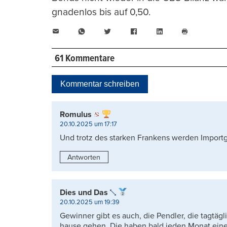
gnadenlos bis auf 0,50.
E-
WhatsApp
Twitter
Facebook
LinkedIn
Mail
Seite
drucken
61 Kommentare
Kommentar schreiben
Romulus
20.10.2025 um 17:17
Und trotz des starken Frankens werden Importgü
Antworten
Dies und Das
20.10.2025 um 19:39
Gewinner gibt es auch, die Pendler, die tagtä
hause gehen. Die haben bald jeden Monat eine