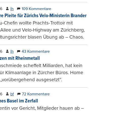
26
lh
109 Kommentare
e Pleite für Zürichs Velo-Ministerin Brander
u-Chefin wollte Prachts-Trottoir mit
Allee und Velo-Highway am Zürichberg,
tungsrichter blasen Übung ab – Chaos.
26
lh
43 Kommentare
zen mit Rheinmetall
schmiede scheffelt Milliarden, hat kein
für Klimaanlage in Zürcher Büros. Home
 „vorübergehend ausgesetzt“.
26
bf
72 Kommentare
hes Basel im Zerfall
entin vor Gericht, Mitglieder hauen ab –