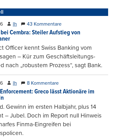
ll
26
lh
43 Kommentare
 bei Cembra: Steiler Aufstieg von
ianer
t Officer kennt Swiss Banking vom
sagen – Kür zum Geschäftsleitungs-
ed nach „robustem Prozess“, sagt Bank.
26
lh
8 Kommentare
-Enforcement: Greco lässt Aktionäre im
ln
d. Gewinn im ersten Halbjahr, plus 14
t – Jubel. Doch im Report null Hinweis
harfes Finma-Eingreifen bei
spolicen.