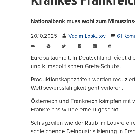
Krankes Frankreic
Nationalbank muss wohl zum Minuszins-G
20.10.2025
Vadim Loskutov
61 Kom
E-
WhatsApp
Twitter
Facebook
LinkedIn
Mail
Seite
drucken
Europa taumelt. In Deutschland leidet di
und klimapolitischen Greta-Schubs.
Produktionskapazitäten werden reduziert
Wettbewerbsfähigkeit geht verloren.
Österreich und Frankreich kämpfen mit w
Frankreichs wurde erneut gesenkt.
Schlagzeilen wie der Raub im Louvre er
schleichende Deindustrialisierung in Fr