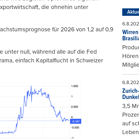
xportwirtschaft, die ohnehin unter
Aktue
6.8.20
Wachstumsprognose für 2026 von 1,2 auf 0,9
Wirren
Brasil
Produc
se unter null, während alle auf die Fed
Hören
 Drama, einfach Kapitalflucht in Schweizer
Mitgli
6.8.20
Zurich
Dunke
3,5 Mr
Prozen
auf sc
Leben