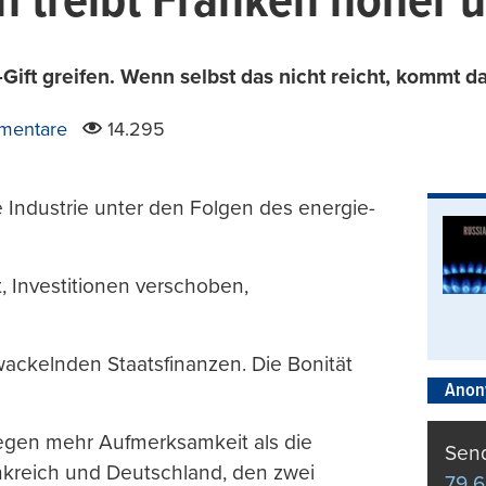
h treibt Franken höher 
ift greifen. Wenn selbst das nicht reicht, kommt d
mentare
14.295
e Industrie unter den Folgen des energie-
, Investitionen verschoben,
ackelnden Staatsfinanzen. Die Bonität
Anon
regen mehr Aufmerksamkeit als die
Send
ankreich und Deutschland, den zwei
79 6