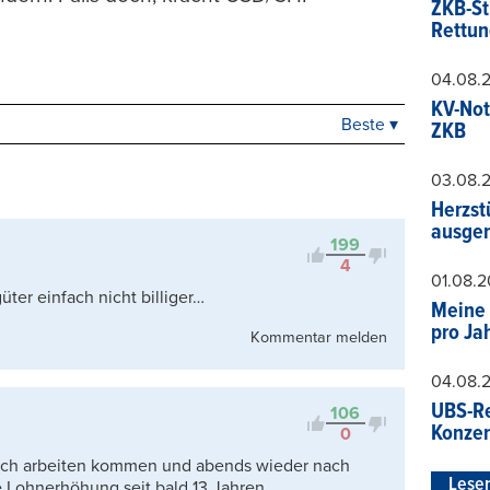
ZKB-St
Rettun
04.08.
KV-Not
Beste ▾
ZKB
Beste
Neueste
03.08.
Viele Antworten
Herzst
Kontrovers
ausger
199
4
01.08.
ter einfach nicht billiger…
Meine 
pro Ja
Kommentar melden
04.08.
UBS-Re
106
Konzer
0
glich arbeiten kommen und abends wieder nach
Leser
 Lohnerhöhung seit bald 13 Jahren.