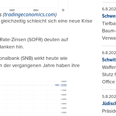
6.8.20
s (
tradingeconomics.com
)
Schwer
 gleichzeitig schleicht sich eine neue Krise
Tiefba
Baum-
Verwal
Rate-Zinsen (SOFR) deuten auf
Banken hin.
6.8.20
ionalbank (SNB) wirkt heute wie
Schwit
n der vergangenen Jahre haben ihre
Waffen
Stutz 
Office
5.8.20
Jüdisc
Präsid