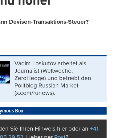
und höher
ann Devisen-Transaktions-Steuer?
Vadim Loskutov arbeitet als
Journalist (Weltwoche,
ZeroHedge) und betreibt den
Politblog Russian Market
(x.com/runews).
ymous Box
en Sie Ihren Hinweis hier oder an
+41
05 39 52
. Lieber per
Post
?