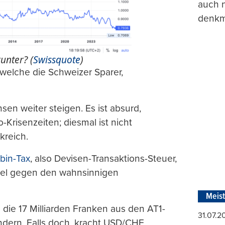
auch n
denkma
unter? (
Swissquote
)
 welche die Schweizer Sparer,
sen weiter steigen. Es ist absurd,
-Krisenzeiten; diesmal ist nicht
kreich.
bin-Tax
, also Devisen-Transaktions-Steuer,
ttel gegen den wahnsinnigen
Meis
 die 17 Milliarden Franken aus den AT1-
31.07.
ndern. Falls doch, kracht USD/CHF