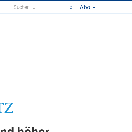
Suche
Abo
nach: