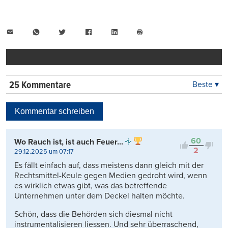
E-
WhatsApp
Twitter
Facebook
LinkedIn
Mail
Seite
drucken
25 Kommentare
Beste ▾
Beste
Neueste
Kommentar schreiben
Viele Antworten
Kontrovers
60
Wo Rauch ist, ist auch Feuer...
2
29.12.2025 um 07:17
Es fällt einfach auf, dass meistens dann gleich mit der
Rechtsmittel-Keule gegen Medien gedroht wird, wenn
es wirklich etwas gibt, was das betreffende
Unternehmen unter dem Deckel halten möchte.
Schön, dass die Behörden sich diesmal nicht
instrumentalisieren liessen. Und sehr überraschend,