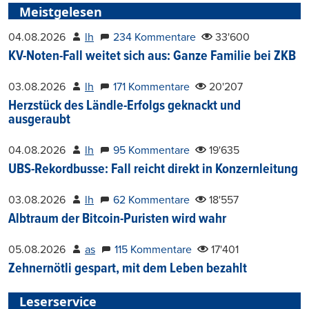
Meistgelesen
04.08.2026
lh
234 Kommentare
33'600
KV-Noten-Fall weitet sich aus: Ganze Familie bei ZKB
03.08.2026
lh
171 Kommentare
20'207
Herzstück des Ländle-Erfolgs geknackt und
ausgeraubt
04.08.2026
lh
95 Kommentare
19'635
UBS-Rekordbusse: Fall reicht direkt in Konzernleitung
03.08.2026
lh
62 Kommentare
18'557
Albtraum der Bitcoin-Puristen wird wahr
05.08.2026
as
115 Kommentare
17'401
Zehnernötli gespart, mit dem Leben bezahlt
Leserservice