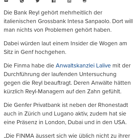
E-
WhatsApp
Twitter
Facebook
LinkedIn
Mail
Seite
drucken
Die Bank Reyl gehört mehrheitlich der
italienischen Grossbank Intesa Sanpaolo. Dort will
man nichts von Problemen gehört haben.
Dabei würden laut einem Insider die Wogen am
Sitz in Genf hochgehen.
Die Finma habe die
Anwaltskanzlei Lalive
mit der
Durchführung der laufenden Untersuchung
gegen die Reyl beauftragt. Deren Anwälte hätten
kürzlich Reyl-Managern auf den Zahn gefühlt.
Die Genfer Privatbank ist neben der Rhonestadt
auch in Zürich und Lugano aktiv, zudem hat sie
eine Präsenz in London, Dubai und in den USA.
„Die FINMA äussert sich wie üblich nicht zu ihrer