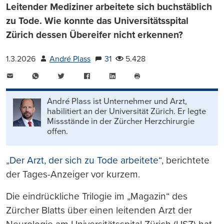
Leitender Mediziner arbeitete sich buchstäblich
zu Tode. Wie konnte das Universitätsspital
Zürich dessen Übereifer nicht erkennen?
1.3.2026
André Plass
31
5.428
E-
WhatsApp
Twitter
Facebook
LinkedIn
Mail
Seite
drucken
André Plass ist Unternehmer und Arzt,
habilitiert an der Universität Zürich. Er legte
Missstände in der Zürcher Herzchirurgie
offen.
„
Der Arzt, der sich zu Tode arbeitete
“, berichtete
der Tages-Anzeiger vor kurzem.
Die eindrückliche Trilogie im „Magazin“ des
Zürcher Blatts über einen leitenden Arzt der