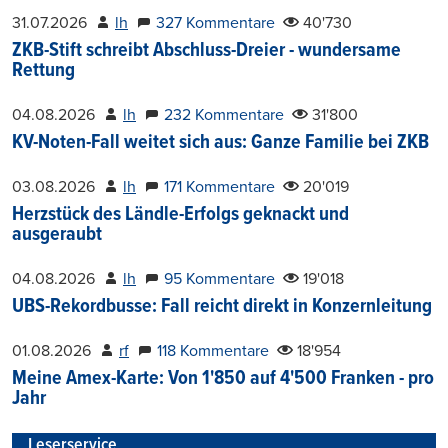
31.07.2026
lh
327 Kommentare
40'730
ZKB-Stift schreibt Abschluss-Dreier - wundersame
Rettung
04.08.2026
lh
232 Kommentare
31'800
KV-Noten-Fall weitet sich aus: Ganze Familie bei ZKB
03.08.2026
lh
171 Kommentare
20'019
Herzstück des Ländle-Erfolgs geknackt und
ausgeraubt
04.08.2026
lh
95 Kommentare
19'018
UBS-Rekordbusse: Fall reicht direkt in Konzernleitung
01.08.2026
rf
118 Kommentare
18'954
Meine Amex-Karte: Von 1'850 auf 4'500 Franken - pro
Jahr
Leserservice