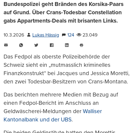
Bundespolizei geht Bränden des Korsika-Paars
auf Grund. Über Crans-Todesbar Constellation
gabs Appartments-Deals mit brisanten Links.
10.3.2026
Lukas Hässig
124
23.049
E-
WhatsApp
Twitter
Facebook
LinkedIn
Mail
Seite
drucken
Das Fedpol als oberste Polizeibehörde der
Schweiz sieht ein „mutmasslich kriminelles
Finanzkonstrukt“ bei Jacques und Jessica Moretti,
den zwei Todesbar-Besitzern von Crans-Montana.
Das berichten mehrere Medien mit Bezug auf
einen Fedpol-Bericht im Anschluss an
Geldwäscherei-Meldungen der
Walliser
Kantonalbank und der UBS
.
Die beiden Geldinstitute hatten den Morettis