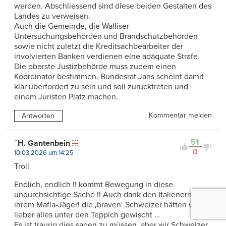
werden. Abschliessend sind diese beiden Gestalten des
Landes zu verweisen.
Auch die Gemeinde, die Walliser
Untersuchungsbehörden und Brandschutzbehörden
sowie nicht zuletzt die Kreditsachbearbeiter der
involvierten Banken verdienen eine adäquate Strafe.
Die oberste Justizbehörde muss zudem einen
Koordinator bestimmen. Bundesrat Jans scheint damit
klar überfordert zu sein und soll zurücktreten und
einem Juristen Platz machen.
Kommentar melden
Antworten
51
¨H. Gantenbein
0
10.03.2026 um 14:25
Troll
Endlich, endlich !! kommt Bewegung in diese
undurchsichtige Sache !! Auch dank den Italienern und
ihrem Mafia-Jäger! die ‚braven‘ Schweizer hätten wohl
lieber alles unter den Teppich gewischt …
Es ist traurig dies sagen zu müssen, aber wir Schweizer