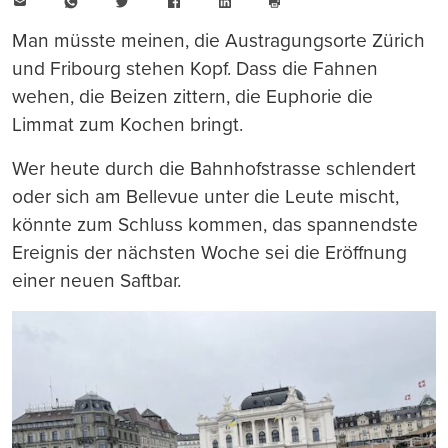
E-
WhatsApp
Twitter
Facebook
LinkedIn
Mail
Seite
drucken
Man müsste meinen, die Austragungsorte Zürich
und Fribourg stehen Kopf. Dass die Fahnen
wehen, die Beizen zittern, die Euphorie die
Limmat zum Kochen bringt.
Wer heute durch die Bahnhofstrasse schlendert
oder sich am Bellevue unter die Leute mischt,
könnte zum Schluss kommen, das spannendste
Ereignis der nächsten Woche sei die Eröffnung
einer neuen Saftbar.