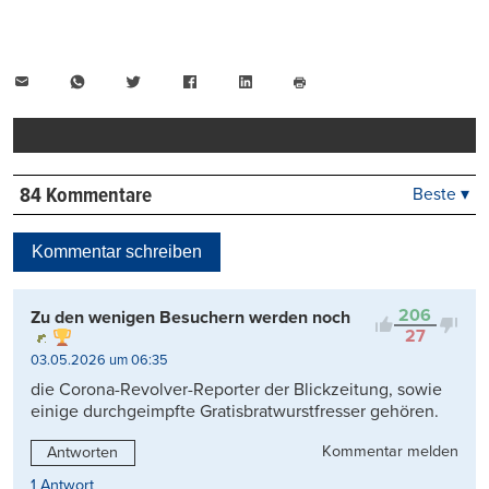
E-
WhatsApp
Twitter
Facebook
LinkedIn
Mail
Seite
drucken
84 Kommentare
Beste ▾
Beste
Neueste
Kommentar schreiben
Viele Antworten
Kontrovers
206
Zu den wenigen Besuchern werden noch
27
03.05.2026 um 06:35
die Corona-Revolver-Reporter der Blickzeitung, sowie
einige durchgeimpfte Gratisbratwurstfresser gehören.
Kommentar melden
Antworten
1 Antwort