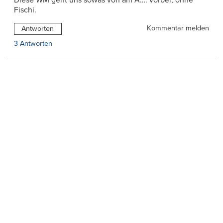
Diese WM geht uns sowas von am A…. vorbei, ohne
Fischi.
Kommentar melden
Antworten
3 Antworten