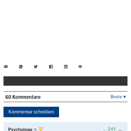
E-
WhatsApp
Twitter
Facebook
LinkedIn
Mail
Seite
drucken
60 Kommentare
Beste ▾
Beste
Neueste
Kommentar schreiben
Viele Antworten
Kontrovers
241
Psychologe