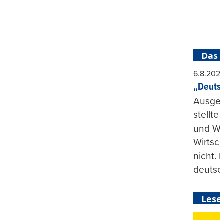
Das
6.8.20
„Deuts
Ausge
stellt
und Wi
Wirtsc
nicht.
deuts
Lese