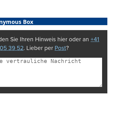
nymous Box
en Sie Ihren Hinweis hier oder an
+41
05 39 52
. Lieber per
Post
?