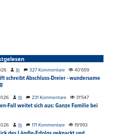
stgelesen
2026
lh
327 Kommentare
40'659
ift schreibt Abschluss-Dreier - wundersame
g
2026
lh
231 Kommentare
31'547
en-Fall weitet sich aus: Ganze Familie bei
2026
lh
171 Kommentare
19'993
ück des Ländle-Erfolgs geknackt und