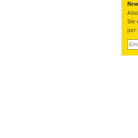
News
Abo
Sie
per 