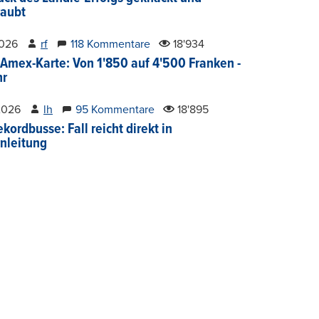
aubt
2026
rf
118 Kommentare
18'934
Amex-Karte: Von 1'850 auf 4'500 Franken -
hr
2026
lh
95 Kommentare
18'895
kordbusse: Fall reicht direkt in
nleitung