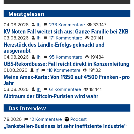
Meistgelesen
04.08.2026
lh
233 Kommentare
33'147
KV-Noten-Fall weitet sich aus: Ganze Familie bei ZKB
03.08.2026
lh
171 Kommentare
20'141
Herzstück des Ländle-Erfolgs geknackt und
ausgeraubt
04.08.2026
lh
95 Kommentare
19'484
UBS-Rekordbusse: Fall reicht direkt in Konzernleitung
01.08.2026
rf
118 Kommentare
19'132
Meine Amex-Karte: Von 1'850 auf 4'500 Franken - pro
Jahr
03.08.2026
lh
61 Kommentare
18'441
Albtraum der Bitcoin-Puristen wird wahr
Das Interview
7.8.2026
12 Kommentare
Podcast
„Tankstellen-Business ist sehr ineffiziente Industrie“