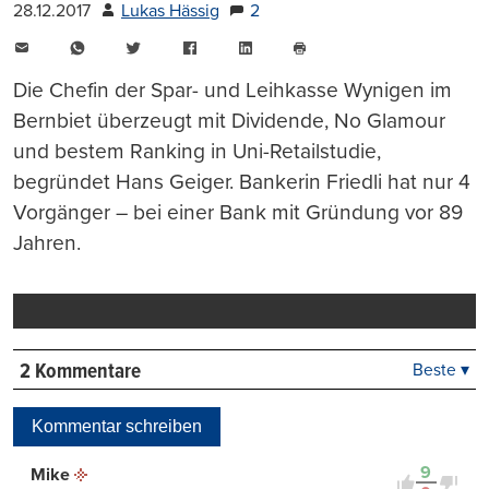
28.12.2017
Lukas Hässig
2
E-
WhatsApp
Twitter
Facebook
LinkedIn
Mail
Seite
drucken
Die Chefin der Spar- und Leihkasse Wynigen im
Bernbiet überzeugt mit Dividende, No Glamour
und bestem Ranking in Uni-Retailstudie,
begründet Hans Geiger. Bankerin Friedli hat nur 4
Vorgänger – bei einer Bank mit Gründung vor 89
Jahren.
2 Kommentare
Beste ▾
Beste
Neueste
Kommentar schreiben
Viele Antworten
Kontrovers
9
Mike