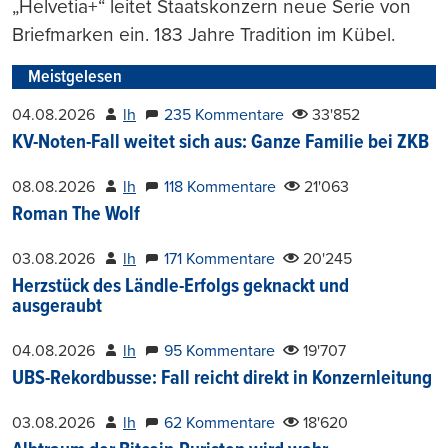
„Helvetia+“ leitet Staatskonzern neue Serie von
Briefmarken ein. 183 Jahre Tradition im Kübel.
Meistgelesen
04.08.2026
lh
235 Kommentare
33'852
KV-Noten-Fall weitet sich aus: Ganze Familie bei ZKB
08.08.2026
lh
118 Kommentare
21'063
Roman The Wolf
03.08.2026
lh
171 Kommentare
20'245
Herzstück des Ländle-Erfolgs geknackt und
ausgeraubt
04.08.2026
lh
95 Kommentare
19'707
UBS-Rekordbusse: Fall reicht direkt in Konzernleitung
03.08.2026
lh
62 Kommentare
18'620