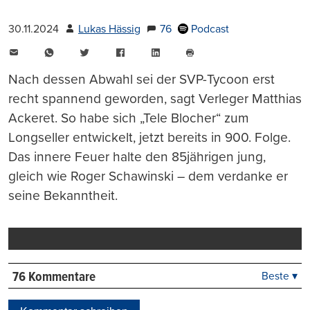
30.11.2024
Lukas Hässig
76
Podcast
E-
WhatsApp
Twitter
Facebook
LinkedIn
Mail
Seite
drucken
Nach dessen Abwahl sei der SVP-Tycoon erst
recht spannend geworden, sagt Verleger Matthias
Ackeret. So habe sich „Tele Blocher“ zum
Longseller entwickelt, jetzt bereits in 900. Folge.
Das innere Feuer halte den 85jährigen jung,
gleich wie Roger Schawinski – dem verdanke er
seine Bekanntheit.
76 Kommentare
Beste ▾
Beste
Neueste