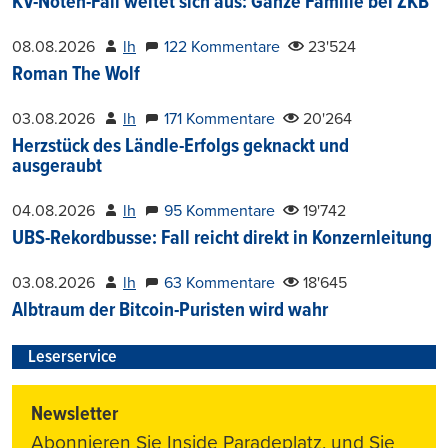
KV-Noten-Fall weitet sich aus: Ganze Familie bei ZKB
08.08.2026
lh
122 Kommentare
23'524
Roman The Wolf
03.08.2026
lh
171 Kommentare
20'264
Herzstück des Ländle-Erfolgs geknackt und
ausgeraubt
04.08.2026
lh
95 Kommentare
19'742
UBS-Rekordbusse: Fall reicht direkt in Konzernleitung
03.08.2026
lh
63 Kommentare
18'645
Albtraum der Bitcoin-Puristen wird wahr
Leserservice
Newsletter
Abonnieren Sie Inside Paradeplatz, und Sie