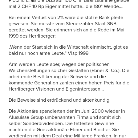
Plötzlich…als die UBS auf 100 CHF Bilanzsumme gerade
mal 2 CHF 10 Rp Eigenmittel hatte…die 180° Wende….
Bei einem Verlust von 2% wäre die stolze Bank pleite
gewesen. Sie musste vom Steuerzahler-Staat-SNB
gerettet werden. Sie erinnern sich an die Rede im Mai
1999 des Herrliberger:
„Wenn der Staat sich in die Wirtschaft einmischt, gibt es
bald nur noch arme Leute.“ Visp 1999
Arm werden Leute aber, wegen der politischen
Weichenstellungen solcher Gestalten (Ebner &. Co.). Die
arbeitende Bevölkerung der Schweiz und die
kommende Generation zahlen einen hohen Preis für die
Herrliberger Visionen und Eigeninteressen…
Die Beweise sind erdrückend und aktenkundig:
Die Aktionäre spendierten der im Juni 2000 wieder in
Alusuisse Group umbenannten Firma und somit sich
selber Sonderdividenden. Die fettesten Gewinne
machten die Grossaktionäre Ebner und Blocher. Sie
verdienten mit dem Deal eine Milliarde Franken. In nur