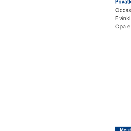
Privat
Occasi
Fränkl
Opa ei
Meis