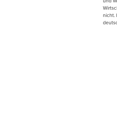
und Wi
Wirtsc
nicht.
deuts