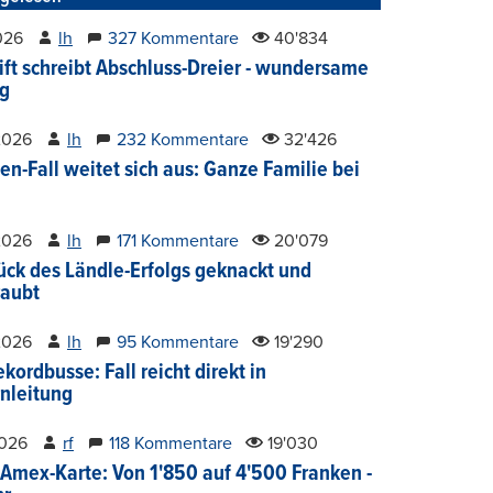
2026
lh
327 Kommentare
40'834
ift schreibt Abschluss-Dreier - wundersame
g
2026
lh
232 Kommentare
32'426
en-Fall weitet sich aus: Ganze Familie bei
2026
lh
171 Kommentare
20'079
ück des Ländle-Erfolgs geknackt und
aubt
2026
lh
95 Kommentare
19'290
kordbusse: Fall reicht direkt in
nleitung
2026
rf
118 Kommentare
19'030
Amex-Karte: Von 1'850 auf 4'500 Franken -