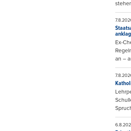
stehen
7.8.202
Staats
ankla
Ex-Che
Regeln
an – a
7.8.202
Kathol
Lehrp
Schul
Spruch
6.8.20