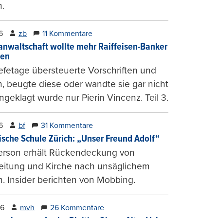
.
6
zb
11 Kommentare
anwaltschaft wollte mehr Raiffeisen-Banker
gen
fetage übersteuerte Vorschriften und
, beugte diese oder wandte sie gar nicht
ngeklagt wurde nur Pierin Vincenz. Teil 3.
6
bf
31 Kommentare
ische Schule Zürich: „Unser Freund Adolf“
erson erhält Rückendeckung von
leitung und Kirche nach unsäglichem
. Insider berichten von Mobbing.
26
mvh
26 Kommentare