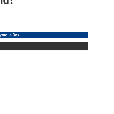
eld?“
ymous Box