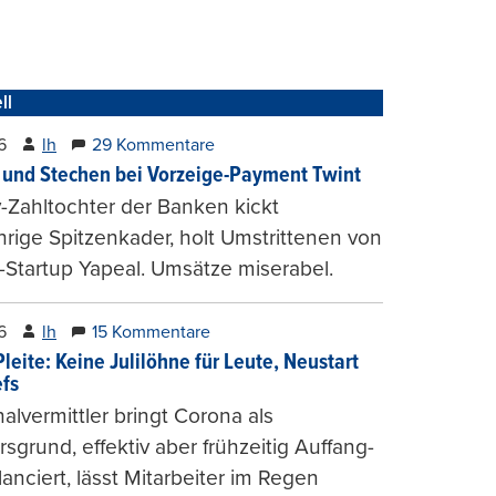
ll
6
lh
29 Kommentare
und Stechen bei Vorzeige-Payment Twint
Zahltochter der Banken kickt
hrige Spitzenkader, holt Umstrittenen von
-Startup Yapeal. Umsätze miserabel.
6
lh
15 Kommentare
leite: Keine Julilöhne für Leute, Neustart
efs
alvermittler bringt Corona als
sgrund, effektiv aber frühzeitig Auffang-
lanciert, lässt Mitarbeiter im Regen