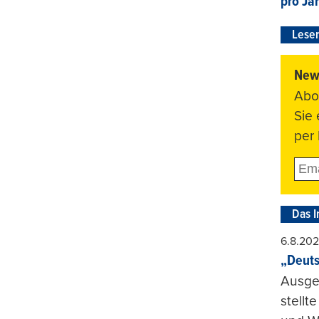
pro Ja
Leser
News
Abo
Sie
per 
Das I
6.8.20
„Deuts
Ausge
stellt