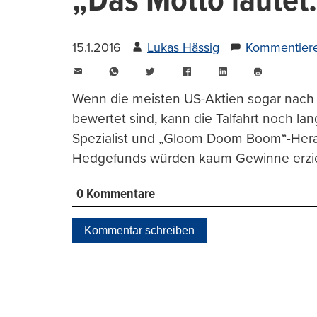
„Das Motto lautet:
15.1.2016
Lukas Hässig
Kommentier
E-
WhatsApp
Twitter
Facebook
LinkedIn
Mail
Seite
drucken
Wenn die meisten US-Aktien sogar nach 
bewertet sind, kann die Talfahrt noch la
Spezialist und „Gloom Doom Boom“-Hera
Hedgefunds würden kaum Gewinne erzie
0 Kommentare
Kommentar schreiben