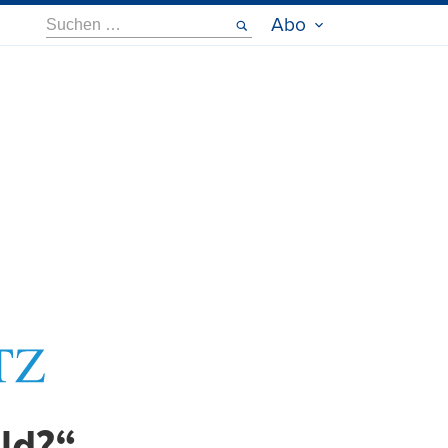
Suche
Abo
nach: