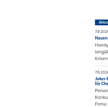
Aktue
7.8.202
Hauen 
Handy-
langjä
Krisen
7.8.202
Joker-P
für Ch
Person
Konkur
Firma 