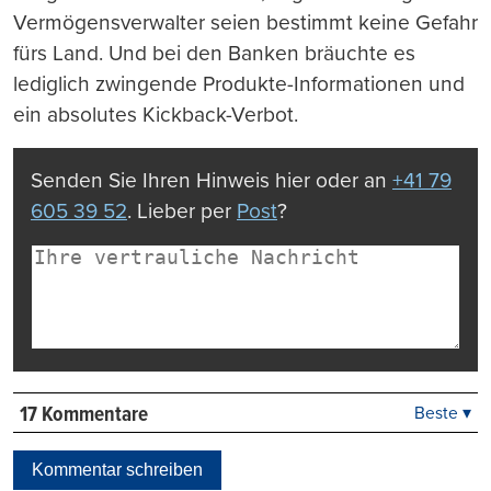
Vermögensverwalter seien bestimmt keine Gefahr
fürs Land. Und bei den Banken bräuchte es
lediglich zwingende Produkte-Informationen und
ein absolutes Kickback-Verbot.
Senden Sie Ihren Hinweis hier oder an
+41 79
605 39 52
. Lieber per
Post
?
17 Kommentare
Beste ▾
Beste
Neueste
Kommentar schreiben
Viele Antworten