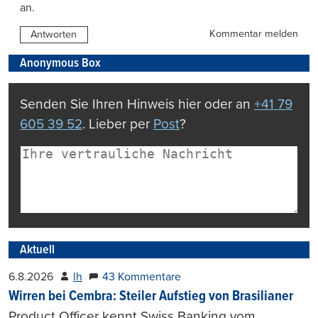
an.
Kommentar melden
Antworten
Anonymous Box
Senden Sie Ihren Hinweis hier oder an
+41 79
605 39 52
. Lieber per
Post
?
Aktuell
6.8.2026
lh
43 Kommentare
Wirren bei Cembra: Steiler Aufstieg von Brasilianer
Product Officer kennt Swiss Banking vom