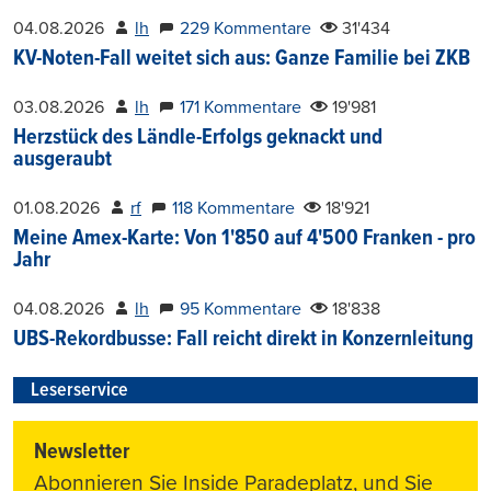
04.08.2026
lh
229 Kommentare
31'434
KV-Noten-Fall weitet sich aus: Ganze Familie bei ZKB
03.08.2026
lh
171 Kommentare
19'981
Herzstück des Ländle-Erfolgs geknackt und
ausgeraubt
01.08.2026
rf
118 Kommentare
18'921
Meine Amex-Karte: Von 1'850 auf 4'500 Franken - pro
Jahr
04.08.2026
lh
95 Kommentare
18'838
UBS-Rekordbusse: Fall reicht direkt in Konzernleitung
Leserservice
Newsletter
Abonnieren Sie Inside Paradeplatz, und Sie