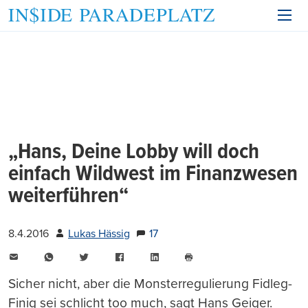
„Hans, Deine Lobby will doch
einfach Wildwest im Finanzwesen
weiterführen“
8.4.2016
Lukas Hässig
17
E-
WhatsApp
Twitter
Facebook
LinkedIn
Mail
Seite
drucken
Sicher nicht, aber die Monsterregulierung Fidleg-
Finig sei schlicht too much, sagt Hans Geiger.