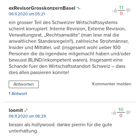
11
exRevisorGrosskonzernBasel
0
06.11.2020 um 05:21
ein grosser Teil des Schweizer Wirtschaftssystems
scheint korrupiert: Interne Revision, Externe Revision,
Verwaltungsrat, „Rechtsanwälte“ (man lese mal die
anwaltlichen Standesregeln!!), zahlreiche Strohmänner,
Insider und Mittäter, usf. (insgesamt wohl ueber 100
Personen die da irgendwie mitgemacht haben und/oder
bewusst BLIND/inkompetent waren). Insgesamt eine
Schande fuer den Wirtschaftsstandort Schweiz – dass
dies alles passieren konnte!
Kommentar melden
Antworten
1 Antwort
10
loomit
0
06.11.2020 um 06:29
besser als hollywood. danke pierrin für die gute
unterhaltung.