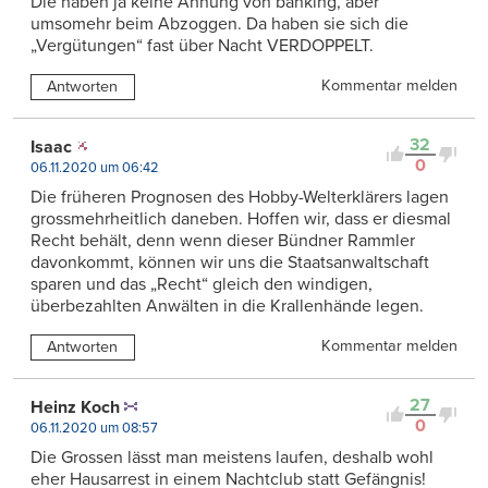
Die haben ja keine Ahnung von banking, aber
umsomehr beim Abzoggen. Da haben sie sich die
„Vergütungen“ fast über Nacht VERDOPPELT.
Kommentar melden
Antworten
32
Isaac
0
06.11.2020 um 06:42
Die früheren Prognosen des Hobby-Welterklärers lagen
grossmehrheitlich daneben. Hoffen wir, dass er diesmal
Recht behält, denn wenn dieser Bündner Rammler
davonkommt, können wir uns die Staatsanwaltschaft
sparen und das „Recht“ gleich den windigen,
überbezahlten Anwälten in die Krallenhände legen.
Kommentar melden
Antworten
27
Heinz Koch
0
06.11.2020 um 08:57
Die Grossen lässt man meistens laufen, deshalb wohl
eher Hausarrest in einem Nachtclub statt Gefängnis!