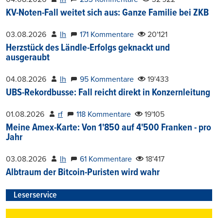
KV-Noten-Fall weitet sich aus: Ganze Familie bei ZKB
03.08.2026
lh
171 Kommentare
20'121
Herzstück des Ländle-Erfolgs geknackt und
ausgeraubt
04.08.2026
lh
95 Kommentare
19'433
UBS-Rekordbusse: Fall reicht direkt in Konzernleitung
01.08.2026
rf
118 Kommentare
19'105
Meine Amex-Karte: Von 1'850 auf 4'500 Franken - pro
Jahr
03.08.2026
lh
61 Kommentare
18'417
Albtraum der Bitcoin-Puristen wird wahr
Leserservice