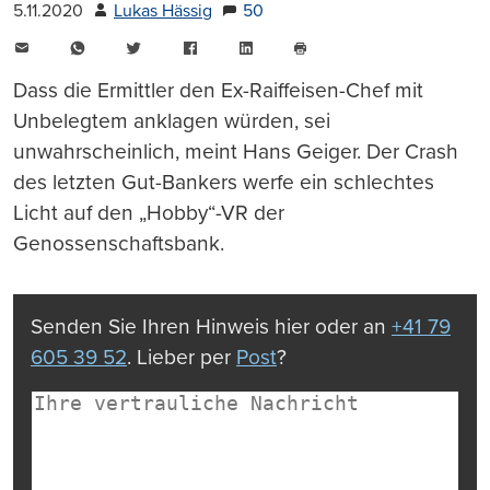
5.11.2020
Lukas Hässig
50
E-
WhatsApp
Twitter
Facebook
LinkedIn
Mail
Seite
drucken
Dass die Ermittler den Ex-Raiffeisen-Chef mit
Unbelegtem anklagen würden, sei
unwahrscheinlich, meint Hans Geiger. Der Crash
des letzten Gut-Bankers werfe ein schlechtes
Licht auf den „Hobby“-VR der
Genossenschaftsbank.
Senden Sie Ihren Hinweis hier oder an
+41 79
605 39 52
. Lieber per
Post
?