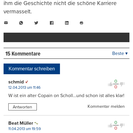
ihm die Geschichte nicht die schöne Karriere
vermasselt.
E-
WhatsApp
Twitter
Facebook
LinkedIn
Mail
Seite
drucken
15 Kommentare
Beste ▾
Beste
Neueste
Kommentar schreiben
Viele Antworten
Kontrovers
0
schmid
0
12.04.2013 um 11:46
W ist ein alter Copain on Scholl…und schon ist alles klar!
Kommentar melden
Antworten
0
Beat Müller
0
11.04.2013 um 19:59