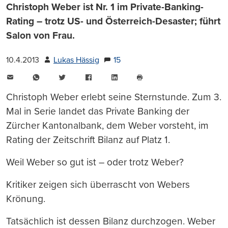
Christoph Weber ist Nr. 1 im Private-Banking-
Rating – trotz US- und Österreich-Desaster; führt
Salon von Frau.
10.4.2013
Lukas Hässig
15
E-
WhatsApp
Twitter
Facebook
LinkedIn
Mail
Seite
drucken
Christoph Weber erlebt seine Sternstunde. Zum 3.
Mal in Serie landet das Private Banking der
Zürcher Kantonalbank, dem Weber vorsteht, im
Rating der Zeitschrift Bilanz auf Platz 1.
Weil Weber so gut ist – oder trotz Weber?
Kritiker zeigen sich überrascht von Webers
Krönung.
Tatsächlich ist dessen Bilanz durchzogen. Weber