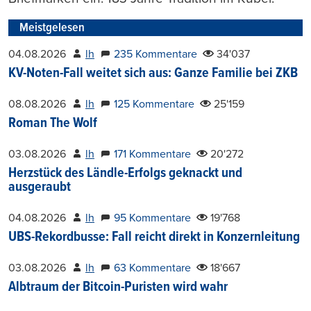
Meistgelesen
04.08.2026
lh
235 Kommentare
34'037
KV-Noten-Fall weitet sich aus: Ganze Familie bei ZKB
08.08.2026
lh
125 Kommentare
25'159
Roman The Wolf
03.08.2026
lh
171 Kommentare
20'272
Herzstück des Ländle-Erfolgs geknackt und
ausgeraubt
04.08.2026
lh
95 Kommentare
19'768
UBS-Rekordbusse: Fall reicht direkt in Konzernleitung
03.08.2026
lh
63 Kommentare
18'667
Albtraum der Bitcoin-Puristen wird wahr