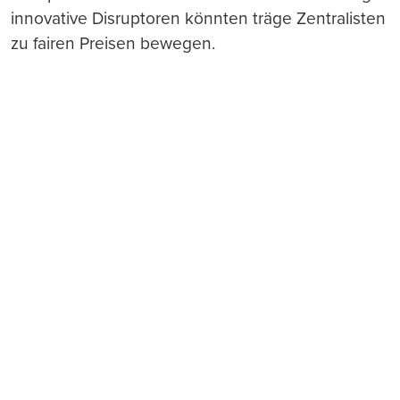
innovative Disruptoren könnten träge Zentralisten
zu fairen Preisen bewegen.
Push-Nachrichten
Möchten Sie Push-Nachrichten erhalten, wenn wir
wichtige News veröffentlichen? Abmeldung jederzeit
in den Browser‑Einstellungen möglich.
Ja, benachrichtigen
Nicht jetzt