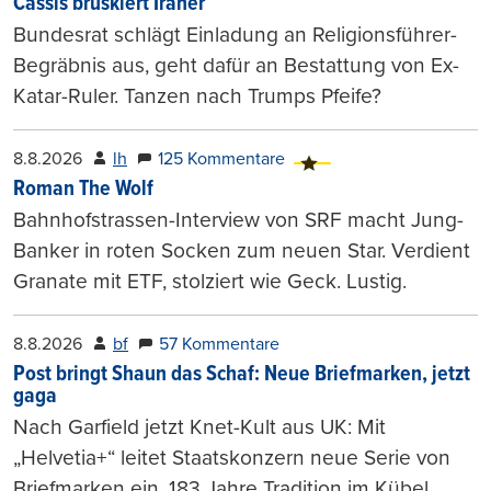
Cassis brüskiert Iraner
Bundesrat schlägt Einladung an Religionsführer-
Begräbnis aus, geht dafür an Bestattung von Ex-
Katar-Ruler. Tanzen nach Trumps Pfeife?
8.8.2026
lh
125 Kommentare
Roman The Wolf
Bahnhofstrassen-Interview von SRF macht Jung-
Banker in roten Socken zum neuen Star. Verdient
Granate mit ETF, stolziert wie Geck. Lustig.
8.8.2026
bf
57 Kommentare
Post bringt Shaun das Schaf: Neue Briefmarken, jetzt
gaga
Nach Garfield jetzt Knet-Kult aus UK: Mit
„Helvetia+“ leitet Staatskonzern neue Serie von
Briefmarken ein. 183 Jahre Tradition im Kübel.