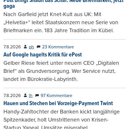
Post bringt Shaun das Schaf: Neue Briefmarken, jetzt
gaga
Nach Garfield jetzt Knet-Kult aus UK: Mit
„Helvetia+“ leitet Staatskonzern neue Serie von
Briefmarken ein. 183 Jahre Tradition im Kübel.
7.8.2026
ph
23 Kommentare
Auf Google hagelts Kritik für ePost
Gelber Riese feiert unter neuem CEO „Digitalen
Brief“ als Grundversorgung. Wer Service nutzt,
landet im Bürokratie-Labyrinth.
7.8.2026
lh
97 Kommentare
Hauen und Stechen bei Vorzeige-Payment Twint
Handy-Zahltochter der Banken kickt langjährige
Spitzenkader, holt Umstrittenen von Krisen-
Startup Yapeal. Umsätze miserabel.