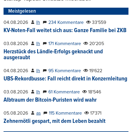
Meistgelesen
04.08.2026
lh
234 Kommentare
33'559
KV-Noten-Fall weitet sich aus: Ganze Familie bei ZKB
03.08.2026
lh
171 Kommentare
20'205
Herzstück des Ländle-Erfolgs geknackt und
ausgeraubt
04.08.2026
lh
95 Kommentare
19'622
UBS-Rekordbusse: Fall reicht direkt in Konzernleitung
03.08.2026
lh
61 Kommentare
18'546
Albtraum der Bitcoin-Puristen wird wahr
05.08.2026
as
115 Kommentare
17'371
Zehnernötli gespart, mit dem Leben bezahlt