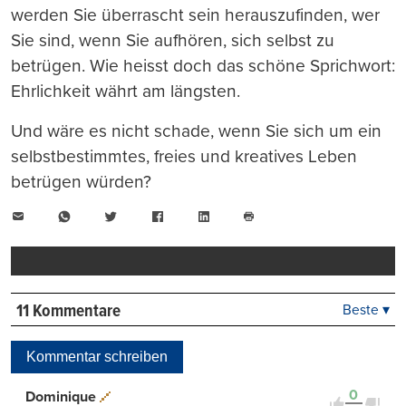
werden Sie überrascht sein herauszufinden, wer
Sie sind, wenn Sie aufhören, sich selbst zu
betrügen. Wie heisst doch das schöne Sprichwort:
Ehrlichkeit währt am längsten.
Und wäre es nicht schade, wenn Sie sich um ein
selbstbestimmtes, freies und kreatives Leben
betrügen würden?
E-
WhatsApp
Twitter
Facebook
LinkedIn
Mail
Seite
drucken
11 Kommentare
Beste ▾
Beste
Neueste
Kommentar schreiben
Viele Antworten
Kontrovers
0
Dominique