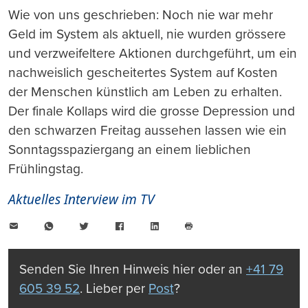
Wie von uns geschrieben: Noch nie war mehr
Geld im System als aktuell, nie wurden grössere
und verzweifeltere Aktionen durchgeführt, um ein
nachweislich gescheitertes System auf Kosten
der Menschen künstlich am Leben zu erhalten.
Der finale Kollaps wird die grosse Depression und
den schwarzen Freitag aussehen lassen wie ein
Sonntagsspaziergang an einem lieblichen
Frühlingstag.
Aktuelles Interview im TV
E-
WhatsApp
Twitter
Facebook
LinkedIn
Mail
Seite
drucken
Senden Sie Ihren Hinweis hier oder an
+41 79
605 39 52
. Lieber per
Post
?