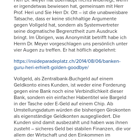
Herr Dr. Meyer hat überhaupt nichts widerlegt, wenn
er irgendetwas bewiesen hat, gemeinsam mit Herr
Prof. Heri und Sie Herr Dr. Ott – ist die unabweisbare
Tatsache, dass er keine stichhaltige Argumente
gegen Vollgeld hat, sondern als Systemvertreter
seine dogmatische Begrenztheit zum Ausdruck
bringt. Im Übrigen, was Anonymität betrifft habe ich
Herrn Dr. Meyer vorgeschlagen uns persönlich unter
vier Augen zu treffen. Er hat höflich abgelehnt:
https://insideparadeplatz.ch/2014/08/06/banken-
guru-heri-erhielt-golden-goodbye/
Vollgeld, als Zentralbank-Buchgeld auf einem
Geldkonto eines Kunden, ist weder eine Forderung
gegen eine Bank noch eine Verbindlichkeit dieser
Bank, sondern ein einfacher Habentitel wie Bargeld
in der Tasche oder E-Geld auf einem Chip. Ab
Umstellungsdatum würden die bisherigen Girokonten
als eigenständige Geldkonten ausgegliedert. Die
Kunden sind damit ausbezahlt und haben was ihnen
zusteht – sicheres Geld bei stabilen Finanzen, die vor
allem der Wirtschaft und den Einkommen im