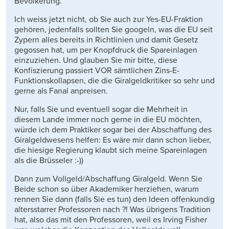
Bevölkerung.
Ich weiss jetzt nicht, ob Sie auch zur Yes-EU-Fraktion
gehören, jedenfalls sollten Sie googeln, was die EU seit
Zypern alles bereits in Richtlinien und damit Gesetz
gegossen hat, um per Knopfdruck die Spareinlagen
einzuziehen. Und glauben Sie mir bitte, diese
Konfiszierung passiert VOR sämtlichen Zins-E-
Funktionskollapsen, die die Giralgeldkritiker so sehr und
gerne als Fanal anpreisen.
Nur, falls Sie und eventuell sogar die Mehrheit in
diesem Lande immer noch gerne in die EU möchten,
würde ich dem Praktiker sogar bei der Abschaffung des
Giralgeldwesens helfen: Es wäre mir dann schon lieber,
die hiesige Regierung klaubt sich meine Spareinlagen
als die Brüsseler :-))
Dann zum Vollgeld/Abschaffung Giralgeld. Wenn Sie
Beide schon so über Akademiker herziehen, warum
rennen Sie dann (falls Sie es tun) den Ideen offenkundig
altersstarrer Professoren nach ?! Was übrigens Tradition
hat, also das mit den Professoren, weil es Irving Fisher