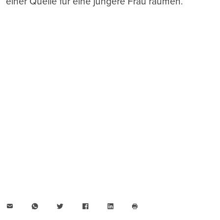
einer Quelle für eine jüngere Frau räumen.
E-
WhatsApp
Twitter
Facebook
LinkedIn
Mail
Seite