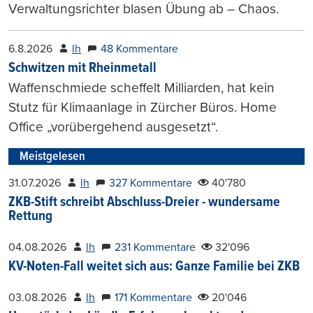
Verwaltungsrichter blasen Übung ab – Chaos.
6.8.2026
lh
48 Kommentare
Schwitzen mit Rheinmetall
Waffenschmiede scheffelt Milliarden, hat kein
Stutz für Klimaanlage in Zürcher Büros. Home
Office „vorübergehend ausgesetzt“.
Meistgelesen
31.07.2026
lh
327 Kommentare
40'780
ZKB-Stift schreibt Abschluss-Dreier - wundersame
Rettung
04.08.2026
lh
231 Kommentare
32'096
KV-Noten-Fall weitet sich aus: Ganze Familie bei ZKB
03.08.2026
lh
171 Kommentare
20'046