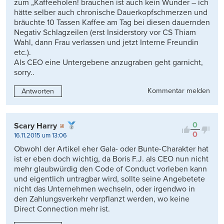
zum „Kaffeeholen! brauchen ist auch kein Wunder – ich
hätte selber auch chronische Dauerkopfschmerzen und
bräuchte 10 Tassen Kaffee am Tag bei diesen dauernden
Negativ Schlagzeilen (erst Insiderstory vor CS Thiam
Wahl, dann Frau verlassen und jetzt Interne Freundin
etc.).
Als CEO eine Untergebene anzugraben geht garnicht,
sorry..
Kommentar melden
Antworten
0
Scary Harry
0
16.11.2015 um 13:06
Obwohl der Artikel eher Gala- oder Bunte-Charakter hat
ist er eben doch wichtig, da Boris F.J. als CEO nun nicht
mehr glaubwürdig den Code of Conduct vorleben kann
und eigentlich untragbar wird, sollte seine Angebetete
nicht das Unternehmen wechseln, oder irgendwo in
den Zahlungsverkehr verpflanzt werden, wo keine
Direct Connection mehr ist.