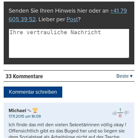
drucken
Senden Sie Ihren Hinweis hier oder an
+41 79
605 39 52
. Lieber per
Post
?
33 Kommentare
Beste ▾
Beste
Neueste
Kommentar schreiben
Viele Antworten
Kontrovers
1
Michael
0
17.11.2015 um 16:09
Ich finde das mit den vielen Sekretärinnen völlig okay !
Offensichtlich gibt es das Buged her und so liegen sie
dem Sozialstaat als Arbeitslose nicht auf der Tasche.