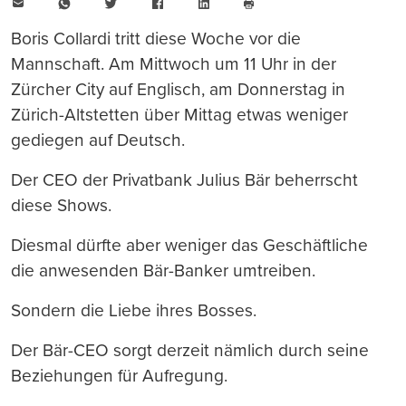
E-
WhatsApp
Twitter
Facebook
LinkedIn
Mail
Seite
drucken
Boris Collardi tritt diese Woche vor die
Mannschaft. Am Mittwoch um 11 Uhr in der
Zürcher City auf Englisch, am Donnerstag in
Zürich-Altstetten über Mittag etwas weniger
gediegen auf Deutsch.
Der CEO der Privatbank Julius Bär beherrscht
diese Shows.
Diesmal dürfte aber weniger das Geschäftliche
die anwesenden Bär-Banker umtreiben.
Sondern die Liebe ihres Bosses.
Der Bär-CEO sorgt derzeit nämlich durch seine
Beziehungen für Aufregung.