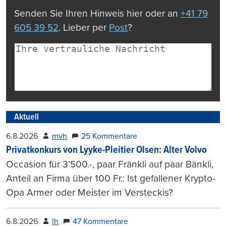
Senden Sie Ihren Hinweis hier oder an
+41 79
605 39 52
. Lieber per
Post
?
Aktuell
6.8.2026
mvh
25 Kommentare
Privatkonkurs von Lyyke-Pleitier Olsen: Alter Volvo
Occasion für 3’500.-, paar Fränkli auf paar Bänkli,
Anteil an Firma über 100 Fr.: Ist gefallener Krypto-
Opa Armer oder Meister im Versteckis?
6.8.2026
lh
47 Kommentare