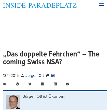
„Das doppelte Fehrchen“ – The
coming Swiss NSA?
18.11.2015
Jürgen Ott
56
E-
WhatsApp
Twitter
Facebook
LinkedIn
Mail
Seite
drucken
Jürgen Ott ist Ökonom.