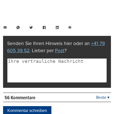
E-
WhatsApp
Twitter
Facebook
LinkedIn
Mail
Seite
drucken
Senden Sie Ihren Hinweis hier oder an
+41 79
605 39 52
. Lieber per
Post
?
56 Kommentare
Beste ▾
Beste
Neueste
Kommentar schreiben
Viele Antworten