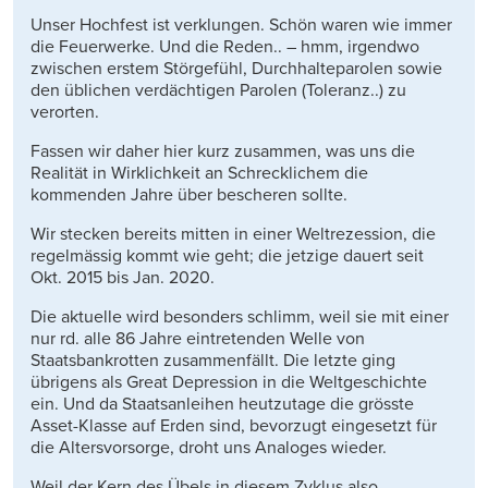
Unser Hochfest ist verklungen. Schön waren wie immer
die Feuerwerke. Und die Reden.. – hmm, irgendwo
zwischen erstem Störgefühl, Durchhalteparolen sowie
den üblichen verdächtigen Parolen (Toleranz..) zu
verorten.
Fassen wir daher hier kurz zusammen, was uns die
Realität in Wirklichkeit an Schrecklichem die
kommenden Jahre über bescheren sollte.
Wir stecken bereits mitten in einer Weltrezession, die
regelmässig kommt wie geht; die jetzige dauert seit
Okt. 2015 bis Jan. 2020.
Die aktuelle wird besonders schlimm, weil sie mit einer
nur rd. alle 86 Jahre eintretenden Welle von
Staatsbankrotten zusammenfällt. Die letzte ging
übrigens als Great Depression in die Weltgeschichte
ein. Und da Staatsanleihen heutzutage die grösste
Asset-Klasse auf Erden sind, bevorzugt eingesetzt für
die Altersvorsorge, droht uns Analoges wieder.
Weil der Kern des Übels in diesem Zyklus also