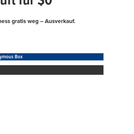
ft für $0
ess gratis weg – Ausverkauf.
ymous Box