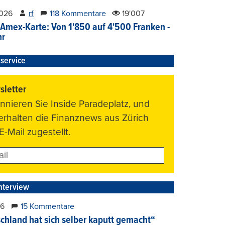
2026
rf
118 Kommentare
19'007
Amex-Karte: Von 1'850 auf 4'500 Franken -
hr
service
letter
nnieren Sie Inside Paradeplatz, und
 erhalten die Finanznews aus Zürich
E-Mail zugestellt.
nterview
26
15 Kommentare
chland hat sich selber kaputt gemacht“