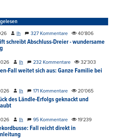
tgelesen
2026
lh
327 Kommentare
40'806
ift schreibt Abschluss-Dreier - wundersame
g
2026
lh
232 Kommentare
32'303
en-Fall weitet sich aus: Ganze Familie bei
2026
lh
171 Kommentare
20'065
ück des Ländle-Erfolgs geknackt und
aubt
2026
lh
95 Kommentare
19'239
kordbusse: Fall reicht direkt in
nleitung