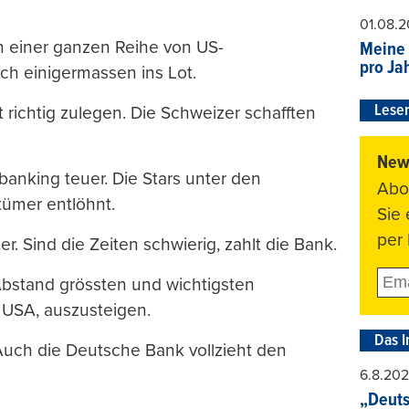
01.08.
 in einer ganzen Reihe von US-
Meine 
pro Ja
ich einigermassen ins Lot.
Leser
richtig zulegen. Die Schweizer schafften
News
banking teuer. Die Stars unter den
Abo
ümer entlöhnt.
Sie
per 
er. Sind die Zeiten schwierig, zahlt die Bank.
Abstand grössten und wichtigsten
USA, auszusteigen.
Das I
ch die Deutsche Bank vollzieht den
6.8.20
„Deuts