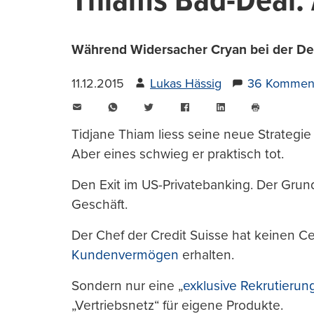
Thiams Bad-Deal: 
Während Widersacher Cryan bei der Deut
11.12.2015
Lukas Hässig
36 Kommen
E-
WhatsApp
Twitter
Facebook
LinkedIn
Mail
Seite
drucken
Tidjane Thiam liess seine neue Strategie
Aber eines schwieg er praktisch tot.
Den Exit im US-Privatebanking. Der Grun
Geschäft.
Der Chef der Credit Suisse hat keinen Ce
Kundenvermögen
erhalten.
Sondern nur eine „
exklusive Rekrutieru
„Vertriebsnetz“ für eigene Produkte.