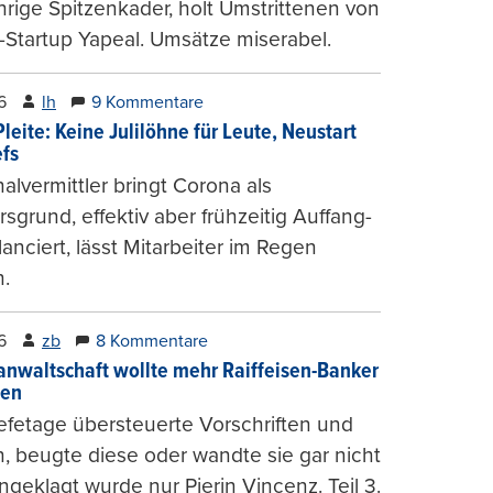
hrige Spitzenkader, holt Umstrittenen von
-Startup Yapeal. Umsätze miserabel.
6
lh
9 Kommentare
leite: Keine Julilöhne für Leute, Neustart
efs
alvermittler bringt Corona als
sgrund, effektiv aber frühzeitig Auffang-
lanciert, lässt Mitarbeiter im Regen
.
6
zb
8 Kommentare
anwaltschaft wollte mehr Raiffeisen-Banker
gen
fetage übersteuerte Vorschriften und
, beugte diese oder wandte sie gar nicht
ngeklagt wurde nur Pierin Vincenz. Teil 3.