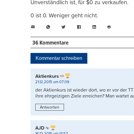
Unverständlich ist, für $0 zu verkaufen.
0 ist 0. Weniger geht nicht.
E-
WhatsApp
Twitter
Facebook
LinkedIn
Mail
Seite
drucken
36 Kommentare
Kommentar schreiben
Aktienkurs
21.12.2015 um 07:09
der Aktienkurs ist wieder dort, wo er vor der T
ihre ehrgeizigen Ziele erreichen? Man wartet au
Antworten
AJD
16.12.2015 um 13:57