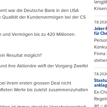
langjä
Krisen
ment war die Deutsche Bank in den USA
ie Qualität der Kundenvermögen bei der CS
7.8.202
Joker-P
für Ch
n und Vermögen bis zu 420 Millionen.
Person
Konkur
Firma 
ein Resultat möglich?
stehen
nd ihre Aktionäre wirft der Vorgang Zweifel
7.8.202
Staats
ei ihrem ersten grossen Deal nicht
ankla
hafteten Werte bis zuletzt zusammenzuhalten
Ex-Che
Regeln
an – a
aktion ist immer absolute Verschwiegenheit.