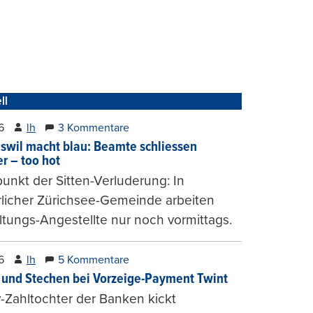
ll
6
lh
3 Kommentare
wil macht blau: Beamte schliessen
er – too hot
nkt der Sitten-Verluderung: In
rlicher Zürichsee-Gemeinde arbeiten
tungs-Angestellte nur noch vormittags.
6
lh
5 Kommentare
und Stechen bei Vorzeige-Payment Twint
Zahltochter der Banken kickt