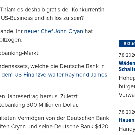
Thiam es deshalb gratis der Konkurrentin
 US-Business endlich los zu sein?
ande. Ihr
neuer Chef John Cryan
hat
ollzogen.
Aktue
ebanking-Markt.
7.8.202
Wädens
Kundenassets, welche die Deutsche Bank in
Schalt
,
dem US-Finanzverwalter Raymond James
Höhepu
bürge
Verwal
n Jahresertrag heraus. Zuletzt
tebanking 300 Millionen Dollar.
7.8.202
walteten Vermögen von der Deutschen Bank
Hauen 
lten Cryan und seine Deutsche Bank $420
Handy-