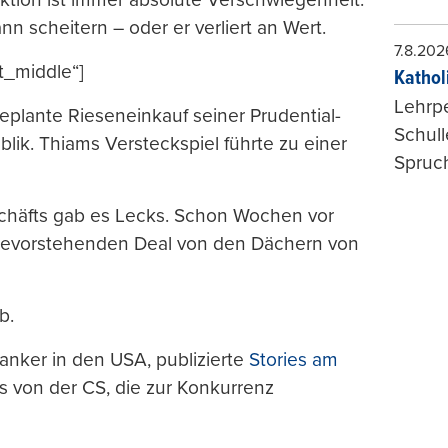
nn scheitern – oder er verliert an Wert.
7.8.202
t_middle“]
Kathol
Lehrp
eplante Rieseneinkauf seiner Prudential-
Schul
blik. Thiams Versteckspiel führte zu einer
Spruch
häfts gab es Lecks. Schon Wochen vor
 bevorstehenden Deal von den Dächern von
b.
Banker in den USA, publizierte
Stories am
von der CS, die zur Konkurrenz