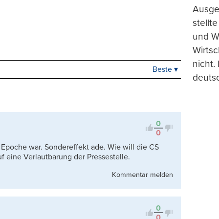
Ausge
stellt
und Wi
Wirtsc
nicht.
Beste ▾
Beste
deuts
Neueste
Viele Antworten
Kontrovers
0
0
T Epoche war. Sondereffekt ade. Wie will die CS
f eine Verlautbarung der Pressestelle.
Kommentar melden
0
0