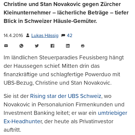
Christine und Stan Novakovic gegen Zürcher
Kleinunternehmer – lächerliche Beträge – tiefer
Blick in Schweizer Häusle-Gemüter.
14.4.2016
Lukas Hässig
42
E-
WhatsApp
Twitter
Facebook
LinkedIn
Mail
Seite
drucken
Im ländlichen Steuerparadies Feusisberg hängt
der Haussegen schief. Mitten drin das
finanzkräftige und schlagfertige Powerduo mit
UBS-Bezug, Christine und Stan Novakovic.
Sie ist der
Rising star der UBS Schweiz
, wo
Novakovic in Personalunion Firmenkunden und
Investment Banking leitet; er war ein
umtriebiger
Ex-Headhunte
r, der heute als Privatinvestor
auftritt.