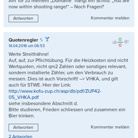
Am Tor zu meinem „Domaine“ hängt ein Schild: „You are
now within shooting range!“ – Noch Fragen?
Kommentar melden
Antworten
0
Quotenregler
0
14.04.2016 um 06:53
Werte Streithähne!
Auf, auf, zur Pflichtübung. Für die Heizkosten sind nicht
Wertquoten, nicht qm2 Zahlen oder sonstiges relevant,
sondern installierte Zähler, um den Verbrauch zu
messen. Dies ist auch Vorschrift! –> VHKA, und gilt
auch für STWE. Hier der Link:
http://www.kofu-zup.ch/asp/db/pdf/ZUP42-
05_VHKA.pdf
siehe insbesondere Abschnitt d.
Bitte studieren, Frieden schliessen und zusammen ein
Bier trinken.
Kommentar melden
Antworten
2 Antworten