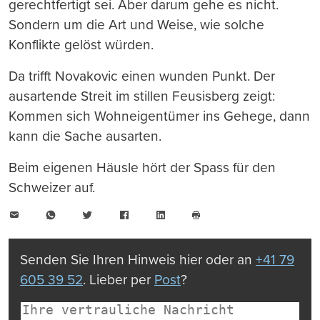
gerechtfertigt sei. Aber darum gehe es nicht.
Sondern um die Art und Weise, wie solche
Konflikte gelöst würden.
Da trifft Novakovic einen wunden Punkt. Der
ausartende Streit im stillen Feusisberg zeigt:
Kommen sich Wohneigentümer ins Gehege, dann
kann die Sache ausarten.
Beim eigenen Häusle hört der Spass für den
Schweizer auf.
E-
WhatsApp
Twitter
Facebook
LinkedIn
Mail
Seite
drucken
Senden Sie Ihren Hinweis hier oder an
+41 79
605 39 52
. Lieber per
Post
?