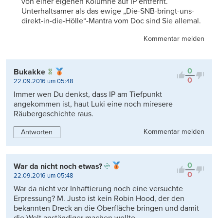
von einer eigenen Kolumne auf IP entfernt.
Unterhaltsamer als das ewige „Die-SNB-bringt-uns-
direkt-in-die-Hölle“-Mantra vom Doc sind Sie allemal.
Kommentar melden
0
Bukakke
0
22.09.2016 um 05:48
Immer wen Du denkst, dass IP am Tiefpunkt
angekommen ist, haut Luki eine noch miresere
Räubergeschichte raus.
Kommentar melden
Antworten
0
War da nicht noch etwas?
0
22.09.2016 um 05:48
War da nicht vor Inhaftierung noch eine versuchte
Erpressung? M. Justo ist kein Robin Hood, der den
bekannten Dreck an die Oberfläche bringen und damit
die Welt anständiger machen wollte.