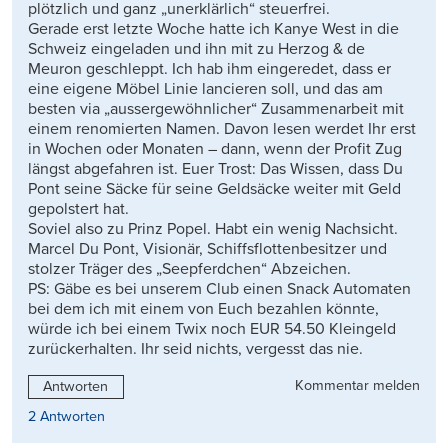
plötzlich und ganz „unerklärlich“ steuerfrei.
Gerade erst letzte Woche hatte ich Kanye West in die
Schweiz eingeladen und ihn mit zu Herzog & de
Meuron geschleppt. Ich hab ihm eingeredet, dass er
eine eigene Möbel Linie lancieren soll, und das am
besten via „aussergewöhnlicher“ Zusammenarbeit mit
einem renomierten Namen. Davon lesen werdet Ihr erst
in Wochen oder Monaten – dann, wenn der Profit Zug
längst abgefahren ist. Euer Trost: Das Wissen, dass Du
Pont seine Säcke für seine Geldsäcke weiter mit Geld
gepolstert hat.
Soviel also zu Prinz Popel. Habt ein wenig Nachsicht.
Marcel Du Pont, Visionär, Schiffsflottenbesitzer und
stolzer Träger des „Seepferdchen“ Abzeichen.
PS: Gäbe es bei unserem Club einen Snack Automaten
bei dem ich mit einem von Euch bezahlen könnte,
würde ich bei einem Twix noch EUR 54.50 Kleingeld
zurückerhalten. Ihr seid nichts, vergesst das nie.
Kommentar melden
Antworten
2 Antworten