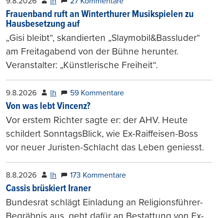
9.8.2026
lh
27 Kommentare
Frauenband ruft an Winterthurer Musikspielen zu
Hausbesetzung auf
„Gisi bleibt“, skandierten „Slaymobil&Bassluder“
am Freitagabend von der Bühne herunter.
Veranstalter: „Künstlerische Freiheit“.
9.8.2026
lh
59 Kommentare
Von was lebt Vincenz?
Vor erstem Richter sagte er: der AHV. Heute
schildert SonntagsBlick, wie Ex-Raiffeisen-Boss
vor neuer Juristen-Schlacht das Leben geniesst.
8.8.2026
lh
173 Kommentare
Cassis brüskiert Iraner
Bundesrat schlägt Einladung an Religionsführer-
Begräbnis aus, geht dafür an Bestattung von Ex-