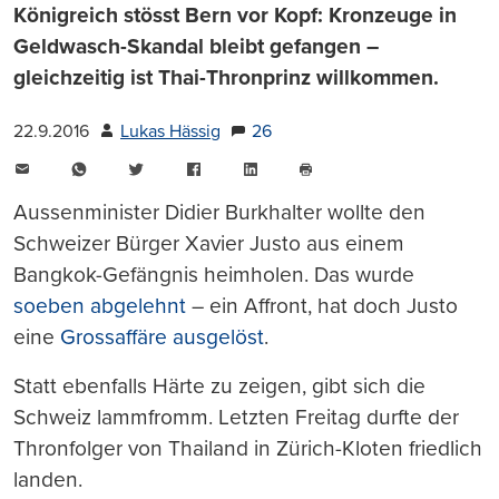
Königreich stösst Bern vor Kopf: Kronzeuge in
Geldwasch-Skandal bleibt gefangen –
gleichzeitig ist Thai-Thronprinz willkommen.
22.9.2016
Lukas Hässig
26
E-
WhatsApp
Twitter
Facebook
LinkedIn
Mail
Seite
drucken
Aussenminister Didier Burkhalter wollte den
Schweizer Bürger Xavier Justo aus einem
Bangkok-Gefängnis heimholen. Das wurde
soeben abgelehnt
– ein Affront, hat doch Justo
eine
Grossaffäre ausgelöst
.
Statt ebenfalls Härte zu zeigen, gibt sich die
Schweiz lammfromm. Letzten Freitag durfte der
Thronfolger von Thailand in Zürich-Kloten friedlich
landen.