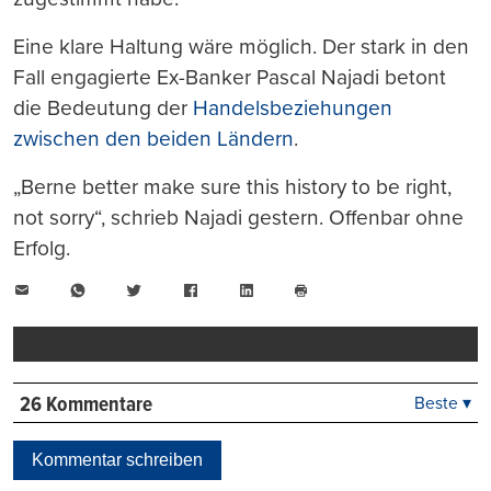
Eine klare Haltung wäre möglich. Der stark in den
Fall engagierte Ex-Banker Pascal Najadi betont
die Bedeutung der
Handelsbeziehungen
zwischen den beiden Ländern
.
„Berne better make sure this history to be right,
not sorry“, schrieb Najadi gestern. Offenbar ohne
Erfolg.
E-
WhatsApp
Twitter
Facebook
LinkedIn
Mail
Seite
drucken
26 Kommentare
Beste ▾
Beste
Neueste
Kommentar schreiben
Viele Antworten