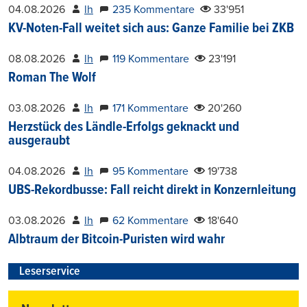
04.08.2026
lh
235 Kommentare
33'951
KV-Noten-Fall weitet sich aus: Ganze Familie bei ZKB
08.08.2026
lh
119 Kommentare
23'191
Roman The Wolf
03.08.2026
lh
171 Kommentare
20'260
Herzstück des Ländle-Erfolgs geknackt und
ausgeraubt
04.08.2026
lh
95 Kommentare
19'738
UBS-Rekordbusse: Fall reicht direkt in Konzernleitung
03.08.2026
lh
62 Kommentare
18'640
Albtraum der Bitcoin-Puristen wird wahr
Leserservice