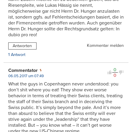
Riesenpleite, wie Lukas Hässig sie nennt,
möglicherweise gar nicht Herrn Dr. Hunger anzulasten
ist, sondern ggfs. auf Fehlentscheidungen basiert, die in
der Firmenzentrale getroffen wurden. Auch gegenüber
Herrn Dr. Hunger sollte der Rechtsgrundsatz gelten: In
dubio pro reo!
Kommentar melden
Antworten
1 Antwort
0
Commentator
0
06.05.2017 um 07:49
What the guys in Copenhagen never understood: you
don’t shit where you eat! They show ever worse
behavior in terms of treating their Swiss clients, treating
the staff of their Swiss branch and in deceiving the
Swiss public. It’s simply beyond the pale. And it’s more
than absurd to believe that the Swiss entity will ever
strive again under the „leadership“ that they have
installed. But – you know what – it can’t get worse
under the new US-Chinese regime.