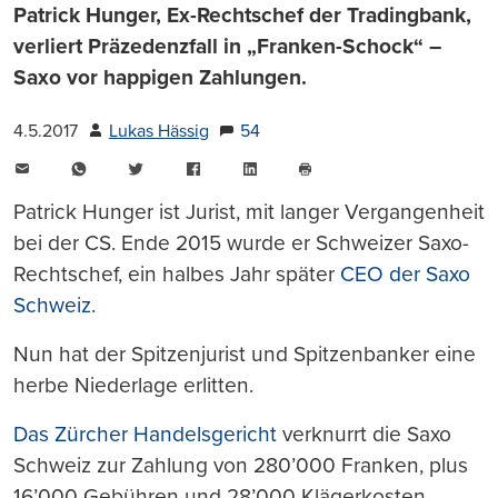
Patrick Hunger, Ex-Rechtschef der Tradingbank,
verliert Präzedenzfall in „Franken-Schock“ –
Saxo vor happigen Zahlungen.
4.5.2017
Lukas Hässig
54
E-
WhatsApp
Twitter
Facebook
LinkedIn
Mail
Seite
drucken
Patrick Hunger ist Jurist, mit langer Vergangenheit
bei der CS. Ende 2015 wurde er Schweizer Saxo-
Rechtschef, ein halbes Jahr später
CEO der Saxo
Schweiz
.
Nun hat der Spitzenjurist und Spitzenbanker eine
herbe Niederlage erlitten.
Das Zürcher Handelsgericht
verknurrt die Saxo
Schweiz zur Zahlung von 280’000 Franken, plus
16’000 Gebühren und 28’000 Klägerkosten.