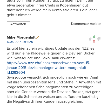
Stutz von Ihren Kunden zurück zu holen? Damit Sie
etwa gegenüber Ihren Chefs in Kopenhagen gut
dastehen? Ich werde mein Konto saldieren. Peinlicher
geht’s nimmer.
Kommentar melden
Antworten
4
Mike Morgenluft
0
17.05.2017 um 11:25
Es gibt hier zu ein wichtiges Update aus der NZZ: es
wird nun eine Klagewelle gegen die Devisen Broker
wie Swissquote und Saxo Bank erwartet:
https://www.nzz.ch/finanzen/nachwehen-vom-15-
januar-2015-devisenanleger-wittern-morgenluft-
ld.1293604
Swissquote versucht sich angeblich noch wie ein Aaal
mit ihren überbezahlten lenz und Stähelin Anwälten mit
vorgeschobenen Scheinargumenten zu verteidigen,
aber die Gerichte werden die Devisen Broker jetzt ganz
klar in die Schranken weisen und auffordern kurzfristig
die Negativsaldi ihrer Kunden auszugleichen.