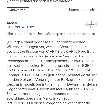
weitere Kollateralschäden zu vermeiden.
Kommentar melden
Antworten
3
Alex
0
04.05.2017 um 13:02
Hier der Link zum Urteil. Sehr spannend insbesondere
„Es liegen damit gegenseitig übereinstimmende
Willenserklärungen vor, weshalb Verträge zu den
bestätigten Preisen von C HF1.18 bis CHF1.20 pro Euro
abgeschlossen wurden (in diesem Sinne auch die
Rechtsprechung des Bundesgerichts zur Problematik
des kaufmännischen Bestätigungsschreibens: BGE 114 II
250 E.2. a m.w.H.; Urteil BGer 4A_507/2015 vom 19.
Februar 2016 E. 4.5). Das gefundene Resultat deckt sich
mit den weiteren Vorbringen der Beklagten zu ihrem
Geschäftsmodell. Sie tritt nämlich im Devisenhandel als
Gegenpartei ihrer Kunden auf (act.11 N18; act. 29 N 16,
54), wodurch sie zugestandenermassen das
abwicklungsbedingte Marktrisiko trägt
(act. 11 N 18). Nur dieses Vorgehen gewährleistet die