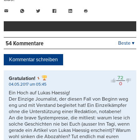
E-
WhatsApp
Twitter
Facebook
LinkedIn
Mail
Seite
drucken
54 Kommentare
Beste ▾
Beste
Neueste
Kommentar schreiben
Viele Antworten
Kontrovers
72
Gratulation!
0
04.05.2017 um 05:45
Ein Hoch auf Lukas Haessig!
Der Einzige Journalist, der diesen Fall von Beginn weg
eng und mit Verstand begleitet hat! Ein Einzelkämpfer
ohne die Unterstützung einer Redaktion, notabene!
An die brave Systempresse, die mitliest: warum lese ich
solche Geschichten nie bei Euch (ausser Inn Tagi, wenn
gerade ein Artikel von Lukas Haessig erscheint)? Warum
wohl sinken die Abozahlen? Tut endlich mal euren