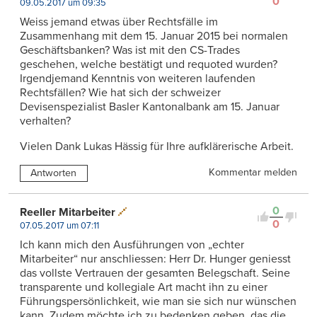
0
09.05.2017 um 09:35
Weiss jemand etwas über Rechtsfälle im
Zusammenhang mit dem 15. Januar 2015 bei normalen
Geschäftsbanken? Was ist mit den CS-Trades
geschehen, welche bestätigt und requoted wurden?
Irgendjemand Kenntnis von weiteren laufenden
Rechtsfällen? Wie hat sich der schweizer
Devisenspezialist Basler Kantonalbank am 15. Januar
verhalten?
Vielen Dank Lukas Hässig für Ihre aufklärerische Arbeit.
Kommentar melden
Antworten
0
Reeller Mitarbeiter
0
07.05.2017 um 07:11
Ich kann mich den Ausführungen von „echter
Mitarbeiter“ nur anschliessen: Herr Dr. Hunger geniesst
das vollste Vertrauen der gesamten Belegschaft. Seine
transparente und kollegiale Art macht ihn zu einer
Führungspersönlichkeit, wie man sie sich nur wünschen
kann. Zudem möchte ich zu bedenken geben, das die