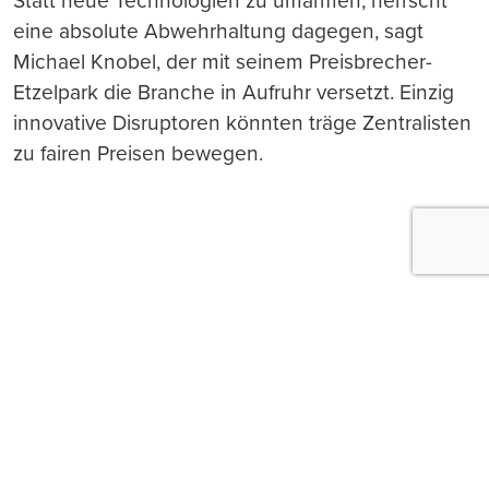
Statt neue Technologien zu umarmen, herrscht
eine absolute Abwehrhaltung dagegen, sagt
Michael Knobel, der mit seinem Preisbrecher-
Etzelpark die Branche in Aufruhr versetzt. Einzig
innovative Disruptoren könnten träge Zentralisten
zu fairen Preisen bewegen.
Push-Nachrichten
Möchten Sie Push-Nachrichten erhalten, wenn wir
wichtige News veröffentlichen? Abmeldung jederzeit
in den Browser‑Einstellungen möglich.