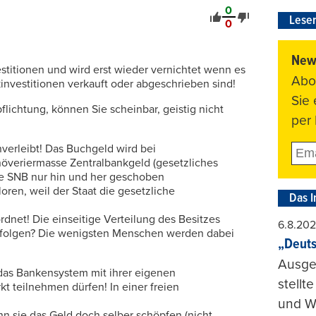
0
Leser
0
News
stitionen und wird erst wieder vernichtet wenn es
Abo
investitionen verkauft oder abgeschrieben sind!
Sie
lichtung, können Sie scheinbar, geistig nicht
per 
verleibt! Das Buchgeld wird bei
överiermasse Zentralbankgeld (gesetzliches
se SNB nur hin und her geschoben
oren, weil der Staat die gesetzliche
Das I
dnet! Die einseitige Verteilung des Besitzes
6.8.20
n folgen? Die wenigsten Menschen werden dabei
„Deuts
Ausge
s das Bankensystem mit ihrer eigenen
stellt
 teilnehmen dürfen! In einer freien
und Wi
n sie das Geld doch selber schöpfen (nicht