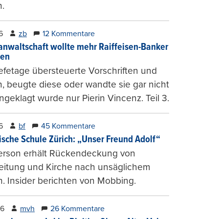
.
6
zb
12 Kommentare
anwaltschaft wollte mehr Raiffeisen-Banker
gen
fetage übersteuerte Vorschriften und
, beugte diese oder wandte sie gar nicht
ngeklagt wurde nur Pierin Vincenz. Teil 3.
6
bf
45 Kommentare
ische Schule Zürich: „Unser Freund Adolf“
erson erhält Rückendeckung von
leitung und Kirche nach unsäglichem
. Insider berichten von Mobbing.
26
mvh
26 Kommentare