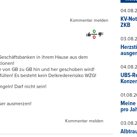
04.08.
KV-Not
Kommentar melden
ZKB
0
0
03.08.
Herzst
ausger
 Geschäftsbanken in ihrem Hause aus dem
tionen!
04.08.
se von GB zu GB hin und her geschoben wird!
UBS-Re
füllen! Es besteht kein Delkredererisiko WZG!
Konzer
geln! Darf nicht sein!
01.08.
Meine 
sser ausmerzen!
pro Ja
Kommentar melden
03.08.
Albtra