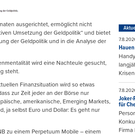
naten ausgerichtet, ermöglicht nicht
Aktue
tiven Umsetzung der Geldpolitik“ und bietet
7.8.202
ung der Geldpolitik und in die Analyse der
Hauen 
Handy-
mentalität wird eine Nachteule gesucht,
langjä
g steht.
Krisen
tuellen Finanzsituation wird so etwas
7.8.202
dass zur Zeit jeder an der Börse nur
Joker-P
päische, amerikanische, Emerging Markets,
für Ch
 ja selbst Euro und Dollar: Es geht nur
Person
Konkur
Firma 
NB zu einem Perpetuum Mobile – einem