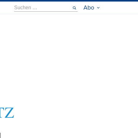
Suche
Abo
nach: