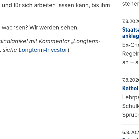
stehen
n und für sich arbeiten lassen kann, bis ihm
7.8.202
 wachsen? Wir werden sehen.
Staats
ankla
riginalartikel mit Kommentar „Longterm-
Ex-Che
, siehe
Longterm-Investor
.)
Regeln
an – a
7.8.202
Kathol
Lehrp
Schul
Spruch
6.8.20