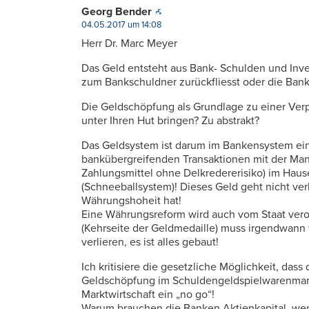
Georg Bender
04.05.2017 um 14:08
Herr Dr. Marc Meyer
Das Geld entsteht aus Bank- Schulden und Inve
zum Bankschuldner zurückfliesst oder die Bank
Die Geldschöpfung als Grundlage zu einer Verpf
unter Ihren Hut bringen? Zu abstrakt?
Das Geldsystem ist darum im Bankensystem ein
bankübergreifenden Transaktionen mit der Man
Zahlungsmittel ohne Delkredererisiko) im Hau
(Schneeballsystem)! Dieses Geld geht nicht verl
Währungshoheit hat!
Eine Währungsreform wird auch vom Staat veror
(Kehrseite der Geldmedaille) muss irgendwan
verlieren, es ist alles gebaut!
Ich kritisiere die gesetzliche Möglichkeit, das
Geldschöpfung im Schuldengeldspielwarenmarkt
Marktwirtschaft ein „no go“!
Warum brauchen die Banken Aktienkapital, wen