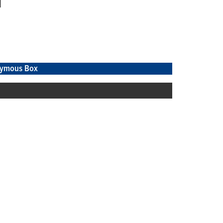
l
ymous Box