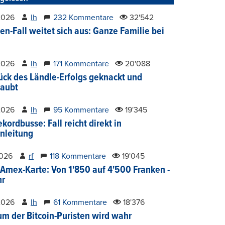
2026
lh
232 Kommentare
32'542
en-Fall weitet sich aus: Ganze Familie bei
2026
lh
171 Kommentare
20'088
ück des Ländle-Erfolgs geknackt und
aubt
2026
lh
95 Kommentare
19'345
kordbusse: Fall reicht direkt in
nleitung
2026
rf
118 Kommentare
19'045
Amex-Karte: Von 1'850 auf 4'500 Franken -
hr
2026
lh
61 Kommentare
18'376
um der Bitcoin-Puristen wird wahr