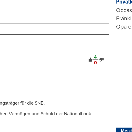
Privat
Occasi
Fränkl
Opa ei
4
0
ngsträger für die SNB.
schen Vermögen und Schuld der Nationalbank
Meis