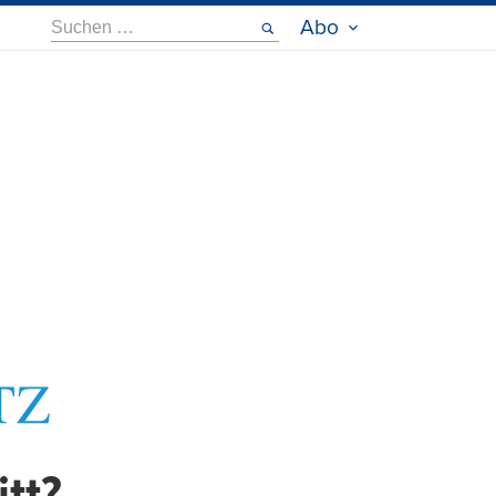
Suche
Abo
nach: