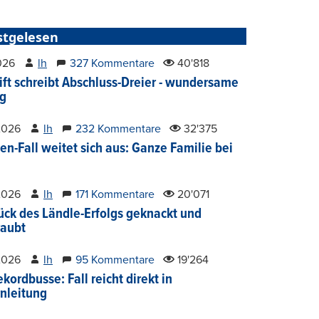
stgelesen
2026
lh
327 Kommentare
40'818
ift schreibt Abschluss-Dreier - wundersame
g
2026
lh
232 Kommentare
32'375
en-Fall weitet sich aus: Ganze Familie bei
2026
lh
171 Kommentare
20'071
ück des Ländle-Erfolgs geknackt und
aubt
2026
lh
95 Kommentare
19'264
kordbusse: Fall reicht direkt in
nleitung