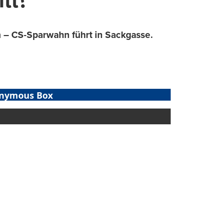
itt?
n – CS-Sparwahn führt in Sackgasse.
nymous Box