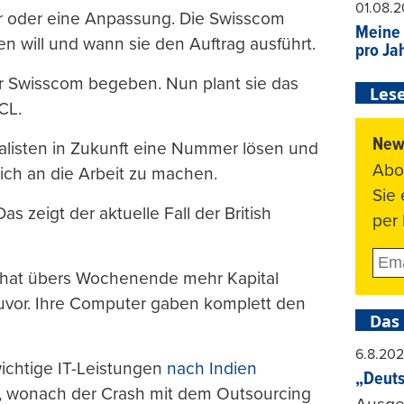
01.08.
tur oder eine Anpassung. Die Swisscom
Meine 
n will und wann sie den Auftrag ausführt.
pro Ja
er Swisscom begeben. Nun plant sie das
Lese
CL.
News
alisten in Zukunft eine Nummer lösen und
Abo
 sich an die Arbeit zu machen.
Sie
 zeigt der aktuelle Fall der British
per 
t hat übers Wochenende mehr Kapital
 zuvor. Ihre Computer gaben komplett den
Das
6.8.20
wichtige IT-Leistungen
nach Indien
„Deuts
t, wonach der Crash mit dem Outsourcing