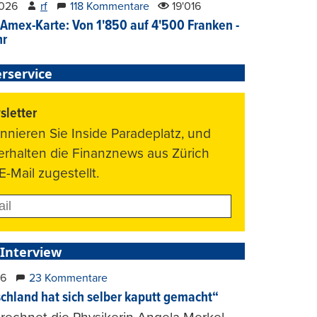
2026
rf
118 Kommentare
19'016
Amex-Karte: Von 1'850 auf 4'500 Franken -
hr
rservice
letter
nnieren Sie Inside Paradeplatz, und
 erhalten die Finanznews aus Zürich
E-Mail zugestellt.
 Interview
26
23 Kommentare
chland hat sich selber kaputt gemacht“