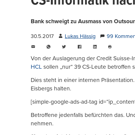
CS-Informatik nach
Bank schweigt zu Ausmass von Outsourci
30.5.2017
Lukas Hässig
99 Kommen
E-
WhatsApp
Twitter
Facebook
LinkedIn
Mail
Seite
drucken
Von der Auslagerung der Credit Suisse-I
HCL
sollen „nur“ 39 CS-Leute betroffen s
Dies steht in einer internen Präsentatio
Eisbergs halten.
[simple-google-ads-ad-tag id=“ip_conten
Betroffene jedenfalls befürchten das. Und
nehmen.