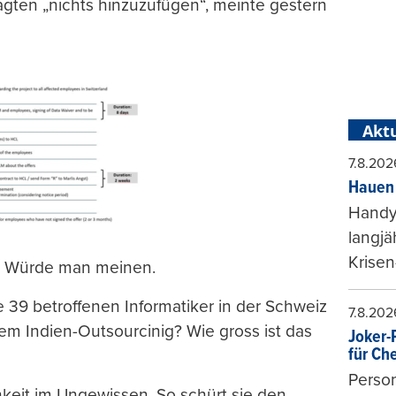
gten „nichts hinzuzufügen“, meinte gestern
Aktu
7.8.202
Hauen 
Handy-
langjä
Krisen
h. Würde man meinen.
e 39 betroffenen Informatiker in der Schweiz
7.8.202
dem Indien-Outsourcinig? Wie gross ist das
Joker-P
für Ch
Person
hkeit im Ungewissen. So schürt sie den