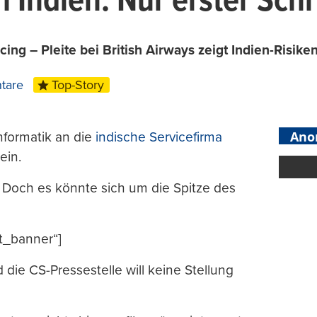
 Indien: Nur erster Schr
ng – Pleite bei British Airways zeigt Indien-Risike
tare
Top-Story
Ano
nformatik an die
indische Servicefirma
ein.
n. Doch es könnte sich um die Spitze des
t_banner“]
 die CS-Pressestelle will keine Stellung