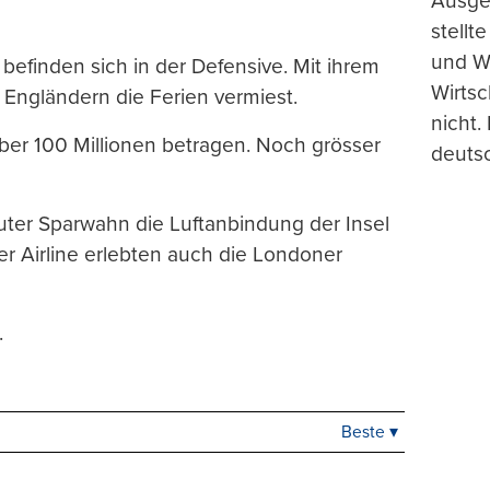
Ausge
stellt
und Wi
 befinden sich in der Defensive. Mit ihrem
Wirtsc
ngländern die Ferien vermiest.
nicht.
über 100 Millionen betragen. Noch grösser
deuts
lauter Sparwahn die Luftanbindung der Insel
der Airline erlebten auch die Londoner
.
Beste ▾
Beste
Neueste