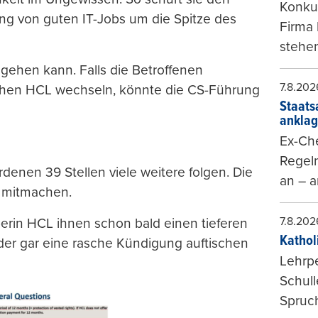
Konkur
ung von guten IT-Jobs um die Spitze des
Firma 
stehen
e gehen kann. Falls die Betroffenen
7.8.202
schen HCL wechseln, könnte die CS-Führung
Staats
ankla
Ex-Che
Regeln
denen 39 Stellen viele weitere folgen. Die
an – a
d mitmachen.
7.8.202
berin HCL ihnen schon bald einen tieferen
Kathol
der gar eine rasche Kündigung auftischen
Lehrp
Schul
Spruch