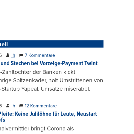
ell
6
lh
7 Kommentare
und Stechen bei Vorzeige-Payment Twint
Zahltochter der Banken kickt
hrige Spitzenkader, holt Umstrittenen von
-Startup Yapeal. Umsätze miserabel.
6
lh
12 Kommentare
leite: Keine Julilöhne für Leute, Neustart
efs
alvermittler bringt Corona als