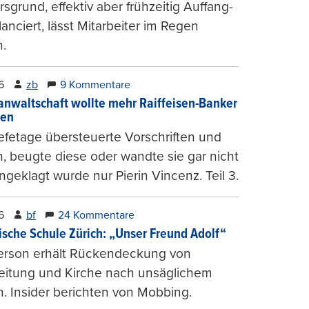
sgrund, effektiv aber frühzeitig Auffang-
lanciert, lässt Mitarbeiter im Regen
.
6
zb
9 Kommentare
anwaltschaft wollte mehr Raiffeisen-Banker
gen
fetage übersteuerte Vorschriften und
, beugte diese oder wandte sie gar nicht
ngeklagt wurde nur Pierin Vincenz. Teil 3.
6
bf
24 Kommentare
ische Schule Zürich: „Unser Freund Adolf“
erson erhält Rückendeckung von
leitung und Kirche nach unsäglichem
. Insider berichten von Mobbing.