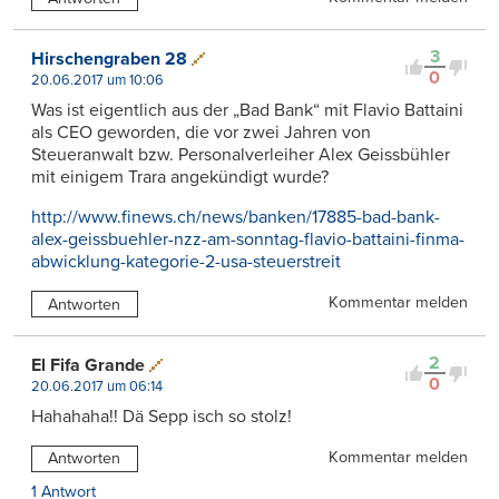
3
Hirschengraben 28
0
20.06.2017 um 10:06
Was ist eigentlich aus der „Bad Bank“ mit Flavio Battaini
als CEO geworden, die vor zwei Jahren von
Steueranwalt bzw. Personalverleiher Alex Geissbühler
mit einigem Trara angekündigt wurde?
http://www.finews.ch/news/banken/17885-bad-bank-
alex-geissbuehler-nzz-am-sonntag-flavio-battaini-finma-
abwicklung-kategorie-2-usa-steuerstreit
Kommentar melden
Antworten
2
El Fifa Grande
0
20.06.2017 um 06:14
Hahahaha!! Dä Sepp isch so stolz!
Kommentar melden
Antworten
1 Antwort