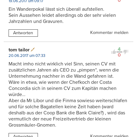
0
19.06.2017 um 09:17
Ein Wanderpokal lässt sich überall aufstellen.
Sein Aussehen leidet allerdings ob der sehr vielen
Jahrzahlen und Gravuren.
Kommentar melden
Antworten
4
tom tailor
0
20.06.2017 um 07:33
Macht imho nicht wirklich viel Sinn, seinen CV mit
zusätzlichen Jahren als CEO zu „pimpen“, wenn die
Unternehmung nachher in die Wand gefahren ist.
Wäre in etwa, wie wenn der Chefkoch der Costa
Concordia sich in seinem CV zum Kapitän machen
würde…
Aber da Mr Libor und die Finma sowieso weiterschlafen
und für solche Bagatellen keine Zeit haben (ward
deshalb aus der Coop Bank die Bank Claire?) , wird das
vermutlich der neue Freizeitvertrieb der kleinen
Grossmäuler-Gnomen.
Kommentar melden
Antworten