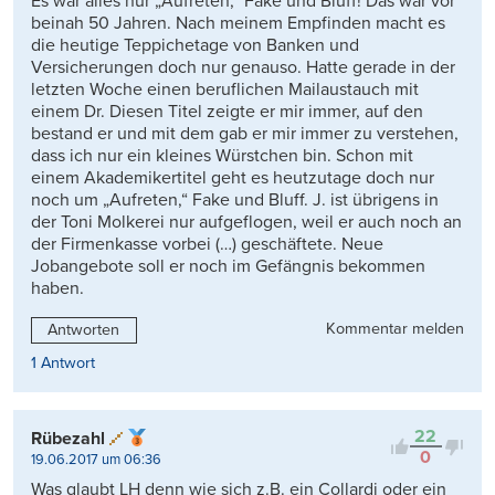
Es war alles nur „Aufreten,“ Fake und Bluff! Das war vor
beinah 50 Jahren. Nach meinem Empfinden macht es
die heutige Teppichetage von Banken und
Versicherungen doch nur genauso. Hatte gerade in der
letzten Woche einen beruflichen Mailaustauch mit
einem Dr. Diesen Titel zeigte er mir immer, auf den
bestand er und mit dem gab er mir immer zu verstehen,
dass ich nur ein kleines Würstchen bin. Schon mit
einem Akademikertitel geht es heutzutage doch nur
noch um „Aufreten,“ Fake und Bluff. J. ist übrigens in
der Toni Molkerei nur aufgeflogen, weil er auch noch an
der Firmenkasse vorbei (…) geschäftete. Neue
Jobangebote soll er noch im Gefängnis bekommen
haben.
Kommentar melden
Antworten
1 Antwort
22
Rübezahl
0
19.06.2017 um 06:36
Was glaubt LH denn wie sich z.B. ein Collardi oder ein