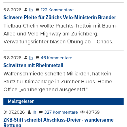
6.8.2026
lh
122 Kommentare
Schwere Pleite für Zürichs Velo-Ministerin Brander
Tiefbau-Chefin wollte Prachts-Trottoir mit Baum-
Allee und Velo-Highway am Zürichberg,
Verwaltungsrichter blasen Übung ab – Chaos.
6.8.2026
lh
46 Kommentare
Schwitzen mit Rheinmetall
Waffenschmiede scheffelt Milliarden, hat kein
Stutz für Klimaanlage in Zürcher Büros. Home
Office „vorübergehend ausgesetzt“.
Meistgelesen
31.07.2026
lh
327 Kommentare
40'769
ZKB-Stift schreibt Abschluss-Dreier - wundersame
Rettung