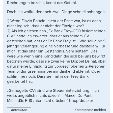
Rechnungen bezahlt, kennt das Gefühl.
Doch ich wollte dennoch zwei Dinge schnell anbringen:
1) Wenn Flavio Battaini nicht der Erste war, ist es dann
nicht logisch, dass er nicht der Einzige war?
2) Als ich gelesen hab „Ex Bank Frey-CEO frisiert seinen
C.V.“ hatte ich erwartet, dass er aus seinem CV
gestrichen hat, dass er Ex Bank Frey ist… Wie soll eine 5
jährige Verlängerung eine Verbesserung darstellen? Für
mich ist das eher ein Geständnis. Sehr seltsam. Das
wäre wie wenn eine Kandidatin die sich bei uns bewirbt
betonen würde, dass sie zwar keine Doppel Ds hat, aber
dafür meine Einladung zur vorgeschobenen 2-Personen
Teambildungsseminar bei mir dankend ablehnt. Oder
schlimmer noch: Dass sie mal in der Frey Bank
gearbeitet hat.
„Gemogelte CVs sind wie Steuerhinterziehung – Ich
weiss angeblich nichts davon“ – Marcel Du Pont,
Milliardär, F-18 „hier nicht drücken“ Knopfdrücker
Kommentar melden
Antworten