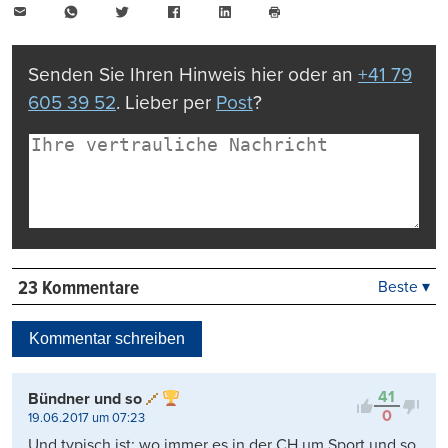
E-
WhatsApp
Twitter
Facebook
LinkedIn
Mail
Seite
drucken
Senden Sie Ihren Hinweis hier oder an
+41 79
605 39 52
. Lieber per
Post
?
23 Kommentare
Beste ▾
Beste
Neueste
Kommentar schreiben
Viele Antworten
Kontrovers
41
Bündner und so
0
19.06.2017 um 07:23
Und typisch ist: wo immer es in der CH um Sport und so