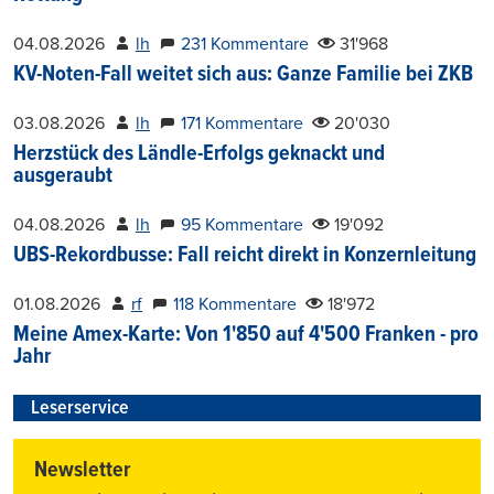
04.08.2026
lh
231 Kommentare
31'968
KV-Noten-Fall weitet sich aus: Ganze Familie bei ZKB
03.08.2026
lh
171 Kommentare
20'030
Herzstück des Ländle-Erfolgs geknackt und
ausgeraubt
04.08.2026
lh
95 Kommentare
19'092
UBS-Rekordbusse: Fall reicht direkt in Konzernleitung
01.08.2026
rf
118 Kommentare
18'972
Meine Amex-Karte: Von 1'850 auf 4'500 Franken - pro
Jahr
Leserservice
Newsletter