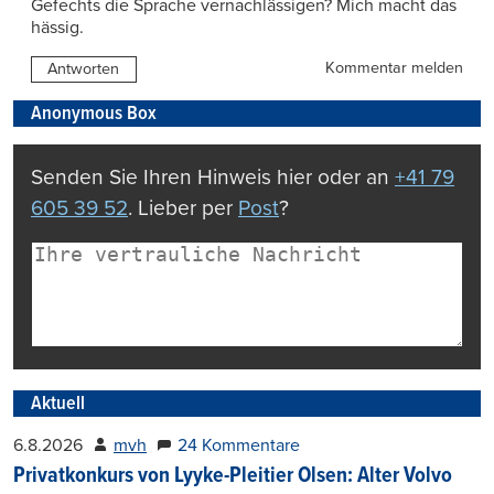
Gefechts die Sprache vernachlässigen? Mich macht das
hässig.
Kommentar melden
Antworten
Anonymous Box
Senden Sie Ihren Hinweis hier oder an
+41 79
605 39 52
. Lieber per
Post
?
Aktuell
6.8.2026
mvh
24 Kommentare
Privatkonkurs von Lyyke-Pleitier Olsen: Alter Volvo