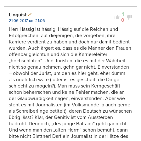
1
Linguist
0
21.06.2017 um 21:06
Herr Hässig ist hässig. Hässig auf die Reichen und
Erfolgreichen, auf diejenigen, die vorgeben, ihre
Karriere verdient zu haben und doch nur damit bedient
wurden. Auch ärgert es, dass es die Männer den Frauen
offenbar gleichtun und sich die Karriereleiter
„hochschlafen“. Und Juristen, die es mit der Wahrheit
nicht so genau nehmen, gehn gar nicht. Einverstanden
– obwohl der Jurist, um den es hier geht, eher dumm
als unehrlich wäre ( oder ist es gescheit, die Dinge
schlecht zu mogeln?). Man muss sein Kerngeschäft
schon beherrschen und keine Fehler machen, die an
der Glaubwürdigkeit nagen, einverstanden. Aber wie
steht es mit Journalisten (im Volksmunde ja auch gerne
als Schreiberlinge betitelt), deren Deutsch zu wünschen
übrig lässt? Klar, der Genitiv ist vom Aussterben
bedroht. Dennoch, „des junge Battaini“ geht gar nicht.
Und wenn man den „alten Herrn“ schon bemüht, dann
bitte nicht Blattner! Darf ein Journalist in der Hitze des