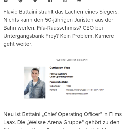
E-
WhatsApp
Twitter
Facebook
LinkedIn
Mail
Seite
drucken
Flavio Battaini strahlt das Lachen eines Siegers.
Nichts kann den 50-jährigen Juristen aus der
Bahn werfen. Fifa-Rausschmiss? CEO bei
Untergangsbank Frey? Kein Problem, Karriere
geht weiter.
Neu ist Battaini „Chief Operating Officer“ in Flims
Laax. Die „Weisse Arena Gruppe“ gehört zu den