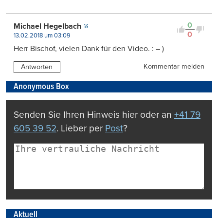
0
Michael Hegelbach
0
13.02.2018 um 03:09
Herr Bischof, vielen Dank für den Video. : – )
Kommentar melden
Antworten
Anonymous Box
Senden Sie Ihren Hinweis hier oder an
+41 79
605 39 52
. Lieber per
Post
?
Aktuell