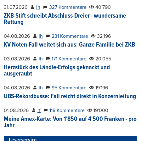
31.07.2026
lh
327 Kommentare
40'790
ZKB-Stift schreibt Abschluss-Dreier - wundersame
Rettung
04.08.2026
lh
231 Kommentare
32'196
KV-Noten-Fall weitet sich aus: Ganze Familie bei ZKB
03.08.2026
lh
171 Kommentare
20'055
Herzstück des Ländle-Erfolgs geknackt und
ausgeraubt
04.08.2026
lh
95 Kommentare
19'196
UBS-Rekordbusse: Fall reicht direkt in Konzernleitung
01.08.2026
rf
118 Kommentare
19'000
Meine Amex-Karte: Von 1'850 auf 4'500 Franken - pro
Jahr
Leserservice