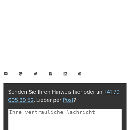
E-
WhatsApp
Twitter
Facebook
LinkedIn
Mail
Seite
drucken
Senden Sie Ihren Hinweis hier oder an
+41 79
605 39 52
. Lieber per
Post
?