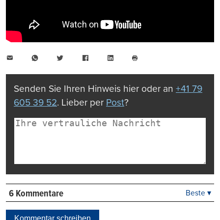
E-
WhatsApp
Twitter
Facebook
LinkedIn
Mail
Seite
drucken
Senden Sie Ihren Hinweis hier oder an
+41 79
605 39 52
. Lieber per
Post
?
6 Kommentare
Beste ▾
Beste
Neueste
Kommentar schreiben