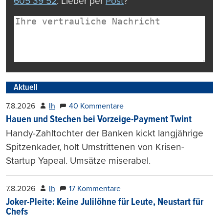
605 39 52
. Lieber per
Post
?
Aktuell
7.8.2026
lh
40 Kommentare
Hauen und Stechen bei Vorzeige-Payment Twint
Handy-Zahltochter der Banken kickt langjährige
Spitzenkader, holt Umstrittenen von Krisen-
Startup Yapeal. Umsätze miserabel.
7.8.2026
lh
17 Kommentare
Joker-Pleite: Keine Julilöhne für Leute, Neustart für
Chefs