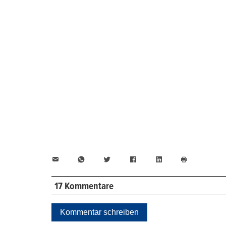
E-
WhatsApp
Twitter
Facebook
LinkedIn
Mail
Seite
drucken
17 Kommentare
Kommentar schreiben