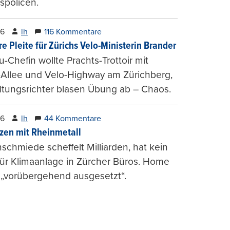
spolicen.
26
lh
116 Kommentare
e Pleite für Zürichs Velo-Ministerin Brander
u-Chefin wollte Prachts-Trottoir mit
Allee und Velo-Highway am Zürichberg,
tungsrichter blasen Übung ab – Chaos.
26
lh
44 Kommentare
zen mit Rheinmetall
schmiede scheffelt Milliarden, hat kein
für Klimaanlage in Zürcher Büros. Home
 „vorübergehend ausgesetzt“.