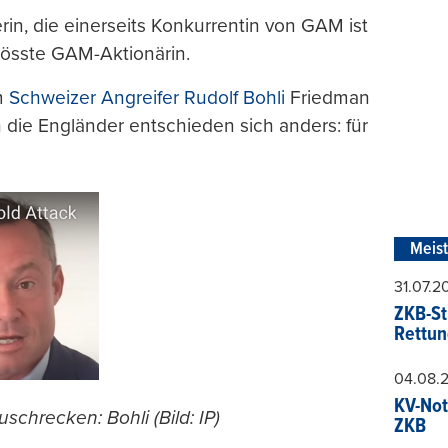
in, die einerseits Konkurrentin von GAM ist
rösste GAM-Aktionärin.
em
Schweizer Angreifer Rudolf Bohli
Friedman
 die Engländer entschieden sich anders: für
Meis
31.07.
ZKB-St
Rettun
04.08.
KV-Not
chrecken: Bohli (Bild: IP)
ZKB