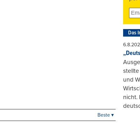
Das I
6.8.20
„Deuts
Ausge
stellt
und Wi
Wirtsc
nicht.
deuts
Beste ▾
Beste
Neueste
Viele Antworten