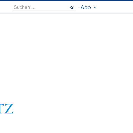
Suche
Abo
nach: