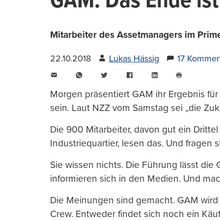
GAM: Das Ende ist
Mitarbeiter des Assetmanagers im Prim
22.10.2018
Lukas Hässig
17 Kommen
E-
WhatsApp
Twitter
Facebook
LinkedIn
Mail
Seite
drucken
Morgen präsentiert GAM ihr Ergebnis für
sein. Laut NZZ vom Samstag sei „die Zuk
Die 900 Mitarbeiter, davon gut ein Drittel
Industriequartier, lesen das. Und fragen 
Sie wissen nichts. Die Führung lässt di
informieren sich in den Medien. Und ma
Die Meinungen sind gemacht. GAM wird 
Crew. Entweder findet sich noch ein Kä