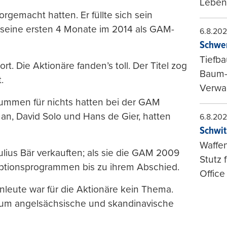
Leben
rgemacht hatten. Er füllte sich sein
 seine ersten 4 Monate im 2014 als GAM-
6.8.20
Schwer
Tiefba
. Die Aktionäre fanden’s toll. Der Titel zog
Baum-
.
Verwal
 Summen für nichts hatten bei der GAM
man, David Solo und Hans de Gier, hatten
6.8.20
Schwit
Waffen
lius Bär verkauften; als sie die GAM 2009
Stutz 
 Optionsprogrammen bis zu ihrem Abschied.
Office
leute war für die Aktionäre kein Thema.
ch um angelsächsische und skandinavische