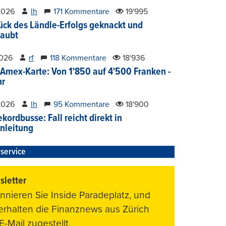
2026
lh
171 Kommentare
19'995
ück des Ländle-Erfolgs geknackt und
aubt
2026
rf
118 Kommentare
18'936
Amex-Karte: Von 1'850 auf 4'500 Franken -
hr
2026
lh
95 Kommentare
18'900
kordbusse: Fall reicht direkt in
nleitung
service
letter
nnieren Sie Inside Paradeplatz, und
 erhalten die Finanznews aus Zürich
E-Mail zugestellt.