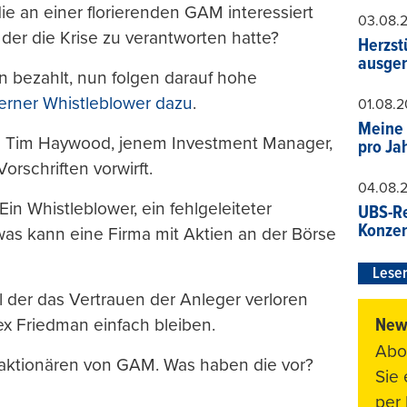
ie an einer florierenden GAM interessiert
03.08.
der die Krise zu verantworten hatte?
Herzst
ausger
en bezahlt, nun folgen darauf hohe
terner Whistleblower dazu
.
01.08.
Meine 
von Tim Haywood, jenem Investment Manager,
pro Ja
rschriften vorwirft.
04.08.
Ein Whistleblower, ein fehlgeleiteter
UBS-Re
Konzer
as kann eine Firma mit Aktien an der Börse
Leser
 der das Vertrauen der Anleger verloren
News
x Friedman einfach bleiben.
Abo
saktionären von GAM. Was haben die vor?
Sie
per 