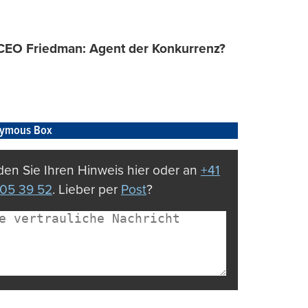
 CEO Friedman: Agent der Konkurrenz?
ymous Box
en Sie Ihren Hinweis hier oder an
+41
05 39 52
. Lieber per
Post
?