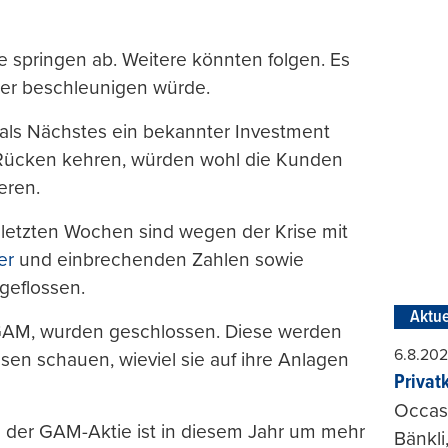
te springen ab. Weitere könnten folgen. Es
ker beschleunigen würde.
als Nächstes ein bekannter Investment
cken kehren, würden wohl die Kunden
eren.
n letzten Wochen sind wegen der Krise mit
er
und einbrechenden Zahlen sowie
geflossen.
Aktue
 GAM, wurden geschlossen. Diese werden
6.8.20
sen schauen, wieviel sie auf ihre Anlagen
Privat
Occasi
rs der GAM-Aktie ist in diesem Jahr um mehr
Bänkli