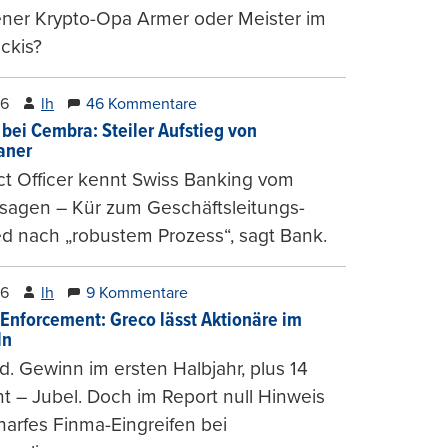
ener Krypto-Opa Armer oder Meister im
ckis?
26
lh
46 Kommentare
 bei Cembra: Steiler Aufstieg von
ianer
t Officer kennt Swiss Banking vom
sagen – Kür zum Geschäftsleitungs-
ed nach „robustem Prozess“, sagt Bank.
26
lh
9 Kommentare
-Enforcement: Greco lässt Aktionäre im
ln
d. Gewinn im ersten Halbjahr, plus 14
t – Jubel. Doch im Report null Hinweis
harfes Finma-Eingreifen bei