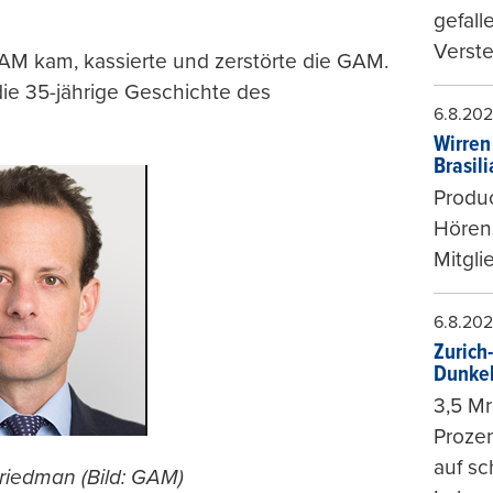
gefall
Verste
AM kam, kassierte und zerstörte die GAM.
die 35-jährige Geschichte des
6.8.20
Wirren
Brasil
Produc
Hören
Mitgli
6.8.20
Zurich
Dunke
3,5 Mr
Prozen
auf sc
Friedman (Bild: GAM)