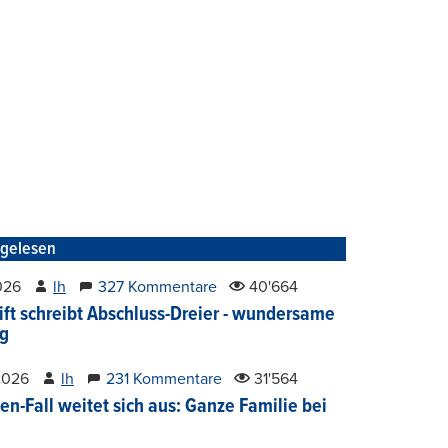
tgelesen
2026
lh
327 Kommentare
40'664
ift schreibt Abschluss-Dreier - wundersame
g
2026
lh
231 Kommentare
31'564
en-Fall weitet sich aus: Ganze Familie bei