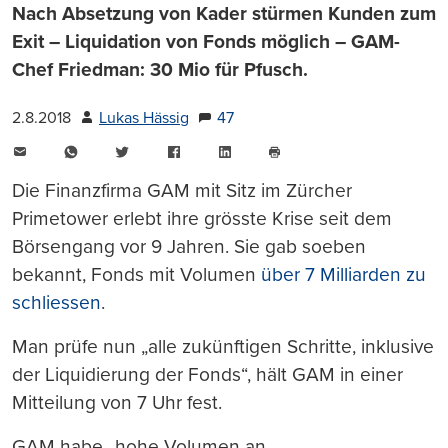
Nach Absetzung von Kader stürmen Kunden zum
Exit – Liquidation von Fonds möglich – GAM-
Chef Friedman: 30 Mio für Pfusch.
2.8.2018
Lukas Hässig
47
E-
WhatsApp
Twitter
Facebook
LinkedIn
Mail
Seite
drucken
Die Finanzfirma GAM mit Sitz im Zürcher
Primetower erlebt ihre grösste Krise seit dem
Börsengang vor 9 Jahren. Sie gab soeben
bekannt, Fonds mit Volumen
über 7 Milliarden zu
schliessen
.
Man prüfe nun „alle zukünftigen Schritte, inklusive
der Liquidierung der Fonds“, hält GAM in einer
Mitteilung von 7 Uhr fest.
GAM habe „hohe Volumen an