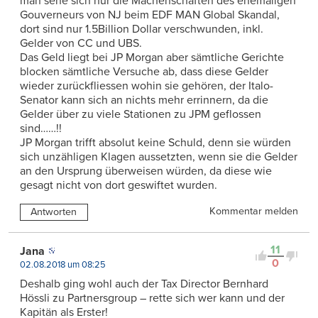
man sehe sich nur die Machenschaften des ehemaligen
Gouverneurs von NJ beim EDF MAN Global Skandal,
dort sind nur 1.5Billion Dollar verschwunden, inkl.
Gelder von CC und UBS.
Das Geld liegt bei JP Morgan aber sämtliche Gerichte
blocken sämtliche Versuche ab, dass diese Gelder
wieder zurückfliessen wohin sie gehören, der Italo-
Senator kann sich an nichts mehr errinnern, da die
Gelder über zu viele Stationen zu JPM geflossen
sind……!!
JP Morgan trifft absolut keine Schuld, denn sie würden
sich unzähligen Klagen aussetzten, wenn sie die Gelder
an den Ursprung überweisen würden, da diese wie
gesagt nicht von dort geswiftet wurden.
Kommentar melden
Antworten
11
Jana
0
02.08.2018 um 08:25
Deshalb ging wohl auch der Tax Director Bernhard
Hössli zu Partnersgroup – rette sich wer kann und der
Kapitän als Erster!