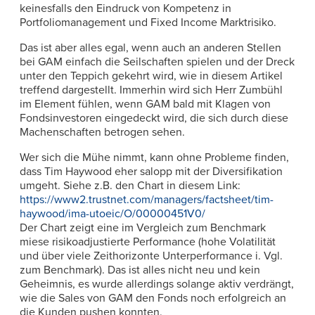
keinesfalls den Eindruck von Kompetenz in
Portfoliomanagement und Fixed Income Marktrisiko.
Das ist aber alles egal, wenn auch an anderen Stellen
bei GAM einfach die Seilschaften spielen und der Dreck
unter den Teppich gekehrt wird, wie in diesem Artikel
treffend dargestellt. Immerhin wird sich Herr Zumbühl
im Element fühlen, wenn GAM bald mit Klagen von
Fondsinvestoren eingedeckt wird, die sich durch diese
Machenschaften betrogen sehen.
Wer sich die Mühe nimmt, kann ohne Probleme finden,
dass Tim Haywood eher salopp mit der Diversifikation
umgeht. Siehe z.B. den Chart in diesem Link:
https://www2.trustnet.com/managers/factsheet/tim-
haywood/ima-utoeic/O/00000451V0/
Der Chart zeigt eine im Vergleich zum Benchmark
miese risikoadjustierte Performance (hohe Volatilität
und über viele Zeithorizonte Unterperformance i. Vgl.
zum Benchmark). Das ist alles nicht neu und kein
Geheimnis, es wurde allerdings solange aktiv verdrängt,
wie die Sales von GAM den Fonds noch erfolgreich an
die Kunden pushen konnten.