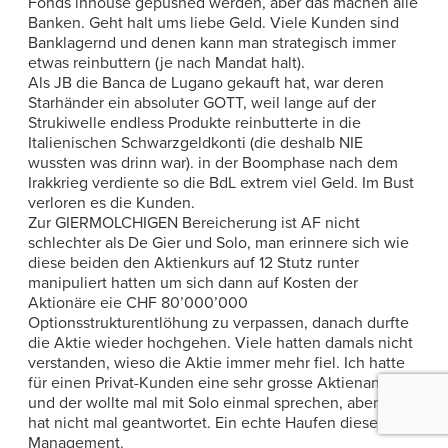
Fonds inhouse gepushed werden, aber das machen alle
Banken. Geht halt ums liebe Geld. Viele Kunden sind
Banklagernd und denen kann man strategisch immer
etwas reinbuttern (je nach Mandat halt).
Als JB die Banca de Lugano gekauft hat, war deren
Starhänder ein absoluter GOTT, weil lange auf der
Strukiwelle endless Produkte reinbutterte in die
Italienischen Schwarzgeldkonti (die deshalb NIE
wussten was drinn war). in der Boomphase nach dem
Irakkrieg verdiente so die BdL extrem viel Geld. Im Bust
verloren es die Kunden.
Zur GIERMOLCHIGEN Bereicherung ist AF nicht
schlechter als De Gier und Solo, man erinnere sich wie
diese beiden den Aktienkurs auf 12 Stutz runter
manipuliert hatten um sich dann auf Kosten der
Aktionäre eie CHF 80’000’000
Optionsstrukturentlöhung zu verpassen, danach durfte
die Aktie wieder hochgehen. Viele hatten damals nicht
verstanden, wieso die Aktie immer mehr fiel. Ich hatte
für einen Privat-Kunden eine sehr grosse Aktienanzahl
und der wollte mal mit Solo einmal sprechen, aber der
hat nicht mal geantwortet. Ein echte Haufen dieses
Management.