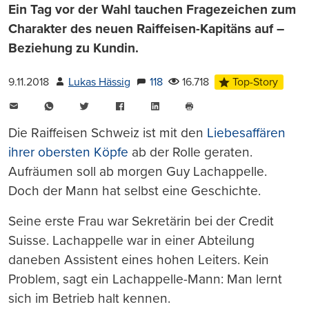
Ein Tag vor der Wahl tauchen Fragezeichen zum
Charakter des neuen Raiffeisen-Kapitäns auf –
Beziehung zu Kundin.
9.11.2018
Lukas Hässig
118
16.718
Top-Story
E-
WhatsApp
Twitter
Facebook
LinkedIn
Mail
Seite
drucken
Die Raiffeisen Schweiz ist mit den
Liebesaffären
ihrer obersten Köpfe
ab der Rolle geraten.
Aufräumen soll ab morgen Guy Lachappelle.
Doch der Mann hat selbst eine Geschichte.
Seine erste Frau war Sekretärin bei der Credit
Suisse. Lachappelle war in einer Abteilung
daneben Assistent eines hohen Leiters. Kein
Problem, sagt ein Lachappelle-Mann: Man lernt
sich im Betrieb halt kennen.