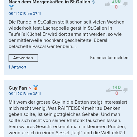
208
Nach dem Morgenkaffee in St.Gallen
0
09.11.2018 um 07:11
Die Runde in St.Gallen stellt schon seit vielen Wochen
wiederholt fest: Lachappelle gerät in St.Gallen in
Teufel’s Küche! Er wird dort zermalmt werden, so wie
der mittlerweile hochkant gescheiterte, überall
belächelte Pascal Gantenbein….
Kommentar melden
Antworten
1 Antwort
140
Guy Fan
0
09.11.2018 um 08:11
Mit wem der grosse Guy in die Betten steigt interessiert
mich recht wenig. Was RAIFFEISEN mehr zu Denken
geben sollte, ist sein gottgleiches Gehabe. Und man
sollte sich nicht von seiner Rhetorik täuschen lassen.
Sein wahres Gesicht erkennt man in kleineren Runden,
wenn er sich in einen Sessel „legt“ und die Welt erklärt.