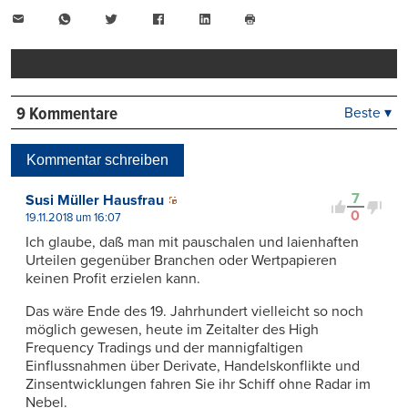
E-
WhatsApp
Twitter
Facebook
LinkedIn
Mail
Seite
drucken
9 Kommentare
Beste ▾
Beste
Neueste
Kommentar schreiben
Viele Antworten
Kontrovers
7
Susi Müller Hausfrau
0
19.11.2018 um 16:07
Ich glaube, daß man mit pauschalen und laienhaften
Urteilen gegenüber Branchen oder Wertpapieren
keinen Profit erzielen kann.
Das wäre Ende des 19. Jahrhundert vielleicht so noch
möglich gewesen, heute im Zeitalter des High
Frequency Tradings und der mannigfaltigen
Einflussnahmen über Derivate, Handelskonflikte und
Zinsentwicklungen fahren Sie ihr Schiff ohne Radar im
Nebel.