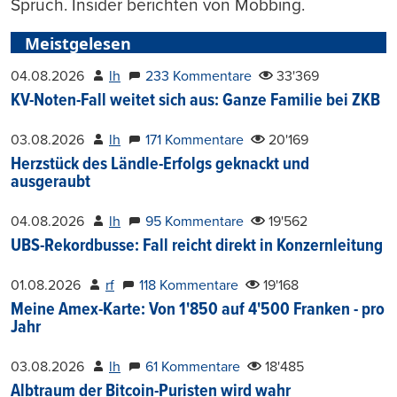
Spruch. Insider berichten von Mobbing.
Meistgelesen
04.08.2026
lh
233 Kommentare
33'369
KV-Noten-Fall weitet sich aus: Ganze Familie bei ZKB
03.08.2026
lh
171 Kommentare
20'169
Herzstück des Ländle-Erfolgs geknackt und
ausgeraubt
04.08.2026
lh
95 Kommentare
19'562
UBS-Rekordbusse: Fall reicht direkt in Konzernleitung
01.08.2026
rf
118 Kommentare
19'168
Meine Amex-Karte: Von 1'850 auf 4'500 Franken - pro
Jahr
03.08.2026
lh
61 Kommentare
18'485
Albtraum der Bitcoin-Puristen wird wahr