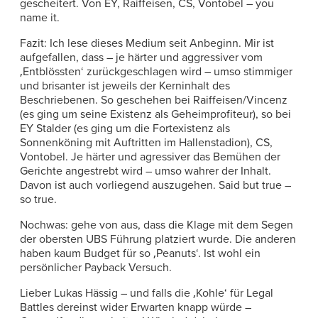
gescheitert. Von EY, Raiffeisen, CS, Vontobel – you
name it.
Fazit: Ich lese dieses Medium seit Anbeginn. Mir ist
aufgefallen, dass – je härter und aggressiver vom
‚Entblössten‘ zurückgeschlagen wird – umso stimmiger
und brisanter ist jeweils der Kerninhalt des
Beschriebenen. So geschehen bei Raiffeisen/Vincenz
(es ging um seine Existenz als Geheimprofiteur), so bei
EY Stalder (es ging um die Fortexistenz als
Sonnenköning mit Auftritten im Hallenstadion), CS,
Vontobel. Je härter und agressiver das Bemühen der
Gerichte angestrebt wird – umso wahrer der Inhalt.
Davon ist auch vorliegend auszugehen. Said but true –
so true.
Nochwas: gehe von aus, dass die Klage mit dem Segen
der obersten UBS Führung platziert wurde. Die anderen
haben kaum Budget für so ‚Peanuts‘. Ist wohl ein
persönlicher Payback Versuch.
Lieber Lukas Hässig – und falls die ‚Kohle‘ für Legal
Battles dereinst wider Erwarten knapp würde –