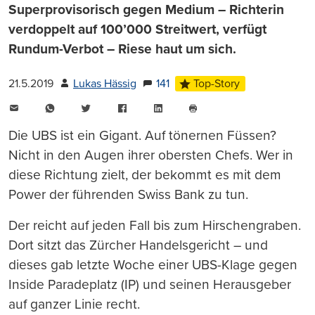
Superprovisorisch gegen Medium – Richterin
verdoppelt auf 100’000 Streitwert, verfügt
Rundum-Verbot – Riese haut um sich.
21.5.2019
Lukas Hässig
141
Top-Story
E-
WhatsApp
Twitter
Facebook
LinkedIn
Mail
Seite
drucken
Die UBS ist ein Gigant. Auf tönernen Füssen?
Nicht in den Augen ihrer obersten Chefs. Wer in
diese Richtung zielt, der bekommt es mit dem
Power der führenden Swiss Bank zu tun.
Der reicht auf jeden Fall bis zum Hirschengraben.
Dort sitzt das Zürcher Handelsgericht – und
dieses gab letzte Woche einer UBS-Klage gegen
Inside Paradeplatz (IP) und seinen Herausgeber
auf ganzer Linie recht.