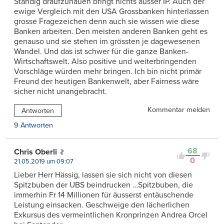
Ständig draufzuhauen bringt nichts ausser IP. Auch der
ewige Vergleich mit den USA Grossbanken hinterlassen
grosse Fragezeichen denn auch sie wissen wie diese
Banken arbeiten. Den meisten anderen Banken geht es
genauso und sie stehen im grössten je dagewesenen
Wandel. Und das ist schwer für die ganze Banken-
Wirtschaftswelt. Also positive und weiterbringenden
Vorschläge würden mehr bringen. Ich bin nicht primär
Freund der heutigen Bankenwelt, aber Fairness wäre
sicher nicht unangebracht.
Kommentar melden
Antworten
9 Antworten
68
Chris Oberli
0
21.05.2019 um 09:07
Lieber Herr Hässig, lassen sie sich nicht von diesen
Spitzbuben der UBS beindrucken …Spitzbuben, die
immerhin Fr 14 Millionen für äusserst entäuschende
Leistung einsacken. Geschweige den lächerlichen
Exkursus des vermeintlichen Kronprinzen Andrea Orcel