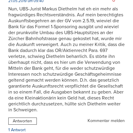
0
21.05.2019 um 09:40
Nun, UBS-Jurist Markus Diethelm hat eh ein mehr als
fragwürdiges Rechtsverständnis. Auf mein berechtigtes
Auskunftsbegehren an der GV vom 2.5.19, wieviel die
Bank für das Formel 1-Sponsoring ausgibt und wieviel
der prunkvolle Umbau des UBS-Hauptsitzes an der
Zürcher Bahnhofstrasse genau gekostet hat, wurde mir
die Auskunft verweigert. Auch zu meiner Kritik, dass die
Bank dadurch klar das OR/Aktienrecht Para. 697
verletze, schwieg Diethelm beharrlich. Es störte ihn
überhaupt nicht, dass es hier um die Verwendung von
Mitteln der Bank geht, für die weder schutzwürdige
Interessen noch schutzwürdige Geschäftsgeheimnisse
geltend gemacht werden können. D.h. das gesetzlich
garantierte Auskunftsrecht verpflichtet die Gesellschaft
in so einem Fall, die Ausgaben bekannt zu geben. Aber
da eine Kleinaktionärin kein Geld hat, dieses Recht
gerichtlich durchzusetzen, hüllte sich Diethelm weiter
in Schweigen.
Kommentar melden
Antworten
1 Antwort