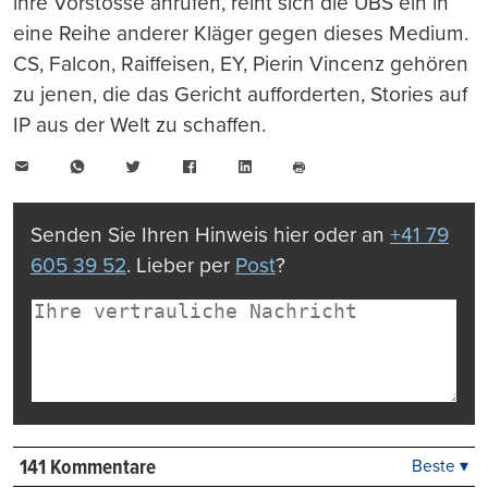
ihre Vorstösse anrufen, reiht sich die UBS ein in
eine Reihe anderer Kläger gegen dieses Medium.
CS, Falcon, Raiffeisen, EY, Pierin Vincenz gehören
zu jenen, die das Gericht aufforderten, Stories auf
IP aus der Welt zu schaffen.
E-
WhatsApp
Twitter
Facebook
LinkedIn
Mail
Seite
drucken
Senden Sie Ihren Hinweis hier oder an
+41 79
605 39 52
. Lieber per
Post
?
141 Kommentare
Beste ▾
Beste