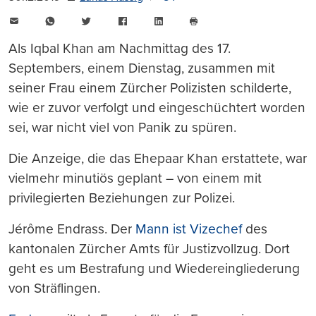
E-
WhatsApp
Twitter
Facebook
LinkedIn
Mail
Seite
drucken
Als Iqbal Khan am Nachmittag des 17.
Septembers, einem Dienstag, zusammen mit
seiner Frau einem Zürcher Polizisten schilderte,
wie er zuvor verfolgt und eingeschüchtert worden
sei, war nicht viel von Panik zu spüren.
Die Anzeige, die das Ehepaar Khan erstattete, war
vielmehr minutiös geplant – von einem mit
privilegierten Beziehungen zur Polizei.
Jérôme Endrass. Der
Mann ist Vizechef
des
kantonalen Zürcher Amts für Justizvollzug. Dort
geht es um Bestrafung und Wiedereingliederung
von Sträflingen.