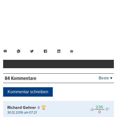
E-
WhatsApp
Twitter
Facebook
LinkedIn
Mail
Seite
drucken
84 Kommentare
Beste ▾
Beste
Neueste
Kommentar schreiben
Viele Antworten
Kontrovers
236
Richard Gehrer
0
30.12.2019 um 07:21