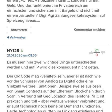
einem „PC“ NICHT bezahlen kann … sondern nur mit
Geld. Und das funktioniert im Privatbereich am
einfachsten und sichersten mit Bargeld und nicht mit
einem „virtuellen“ Digi-Pigi-Zahlungsverkehrssystem auf
Spielzeugniveau….
Kommentar melden
Antworten
4 Antworten
21
NY125
0
21.01.2020 um 08:55
Es müssen hier zwei wichtige Dinge unterschieden
werden und auf IP wird dies konsequent nicht getan.
Der QR Code mag «veraltet» sein, aber er ist nach wie
vor der Schlüssel von Analog zu Digital oder eine
Vielzahl weitere Funktionen. Beispielsweise auslösen
von Smart Contracts auf der Ethereum Blockchain durch
Scan in Verbund mit Geo Location des Telefons. NFC ist
praktisch und toll – aber weitaus weniger verbreitet und
erlaubt technisch noch keine on Demand Funktionen.
Beide Technologien dürften im Einklang existieren und