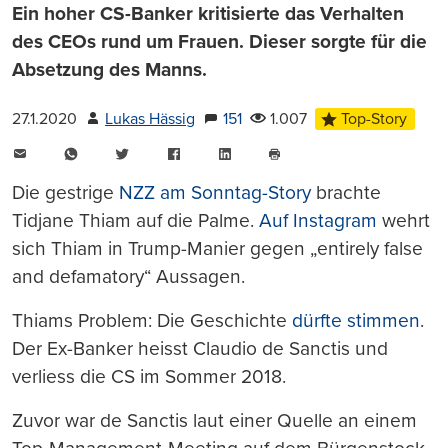
Ein hoher CS-Banker kritisierte das Verhalten
des CEOs rund um Frauen. Dieser sorgte für die
Absetzung des Manns.
27.1.2020
Lukas Hässig
151
1.007
Top-Story
E-
WhatsApp
Twitter
Facebook
LinkedIn
Mail
Seite
drucken
Die gestrige
NZZ am Sonntag-Story
brachte
Tidjane Thiam auf die Palme.
Auf Instagram
wehrt
sich Thiam in Trump-Manier gegen „entirely false
and defamatory“ Aussagen.
Thiams Problem: Die Geschichte
dürfte stimmen
.
Der Ex-Banker heisst Claudio de Sanctis und
verliess die CS im Sommer 2018.
Zuvor war de Sanctis laut einer Quelle an einem