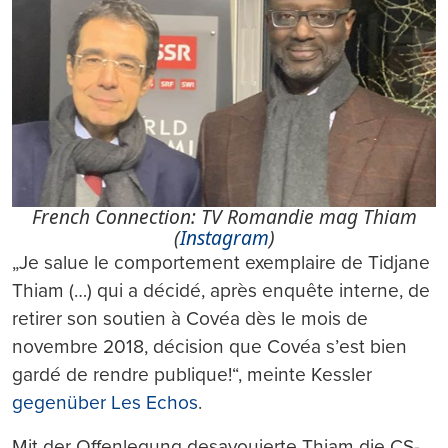
French Connection: TV Romandie mag Thiam
(
Instagram
)
„Je salue le comportement exemplaire de Tidjane
Thiam (…) qui a décidé, après enquête interne, de
retirer son soutien à Covéa dès le mois de
novembre 2018, décision que Covéa s’est bien
gardé de rendre publique!“, meinte Kessler
gegenüber Les Echos
.
Mit der Offenlegung desavouierte Thiam die CS-