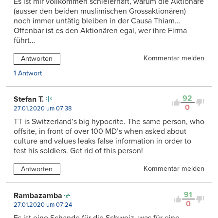
Es ist mir vollkommen schleierhaft, warum die Aktionäre
(ausser den beiden muslimischen Grossaktionären)
noch immer untätig bleiben in der Causa Thiam…
Offenbar ist es den Aktionären egal, wer ihre Firma
führt…
Kommentar melden
Antworten
1 Antwort
92
Stefan T.
0
27.01.2020 um 07:38
TT is Switzerland’s big hypocrite. The same person, who
offsite, in front of over 100 MD’s when asked about
culture and values leaks false information in order to
test his soldiers. Get rid of this person!
Kommentar melden
Antworten
91
Rambazamba
0
27.01.2020 um 07:24