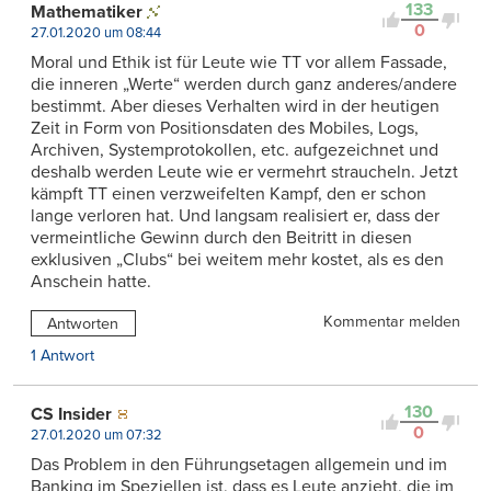
133
Mathematiker
0
27.01.2020 um 08:44
Moral und Ethik ist für Leute wie TT vor allem Fassade,
die inneren „Werte“ werden durch ganz anderes/andere
bestimmt. Aber dieses Verhalten wird in der heutigen
Zeit in Form von Positionsdaten des Mobiles, Logs,
Archiven, Systemprotokollen, etc. aufgezeichnet und
deshalb werden Leute wie er vermehrt straucheln. Jetzt
kämpft TT einen verzweifelten Kampf, den er schon
lange verloren hat. Und langsam realisiert er, dass der
vermeintliche Gewinn durch den Beitritt in diesen
exklusiven „Clubs“ bei weitem mehr kostet, als es den
Anschein hatte.
Kommentar melden
Antworten
1 Antwort
130
CS Insider
0
27.01.2020 um 07:32
Das Problem in den Führungsetagen allgemein und im
Banking im Speziellen ist, dass es Leute anzieht, die im