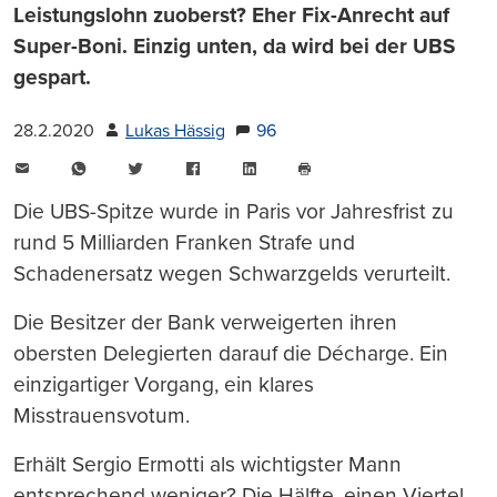
Leistungslohn zuoberst? Eher Fix-Anrecht auf
Super-Boni. Einzig unten, da wird bei der UBS
gespart.
28.2.2020
Lukas Hässig
96
E-
WhatsApp
Twitter
Facebook
LinkedIn
Mail
Seite
drucken
Die UBS-Spitze wurde in Paris vor Jahresfrist zu
rund 5 Milliarden Franken Strafe und
Schadenersatz wegen Schwarzgelds verurteilt.
Die Besitzer der Bank verweigerten ihren
obersten Delegierten darauf die Décharge. Ein
einzigartiger Vorgang, ein klares
Misstrauensvotum.
Erhält Sergio Ermotti als wichtigster Mann
entsprechend weniger? Die Hälfte, einen Viertel