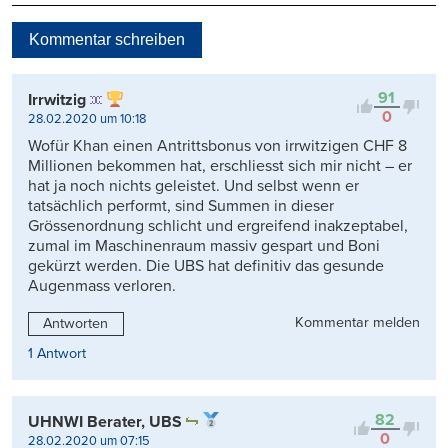
Neueste
Kommentar schreiben
Viele Antworten
Kontrovers
91
Irrwitzig
0
28.02.2020 um 10:18
Wofür Khan einen Antrittsbonus von irrwitzigen CHF 8
Millionen bekommen hat, erschliesst sich mir nicht – er
hat ja noch nichts geleistet. Und selbst wenn er
tatsächlich performt, sind Summen in dieser
Grössenordnung schlicht und ergreifend inakzeptabel,
zumal im Maschinenraum massiv gespart und Boni
gekürzt werden. Die UBS hat definitiv das gesunde
Augenmass verloren.
Kommentar melden
Antworten
1 Antwort
82
UHNWI Berater, UBS
0
28.02.2020 um 07:15