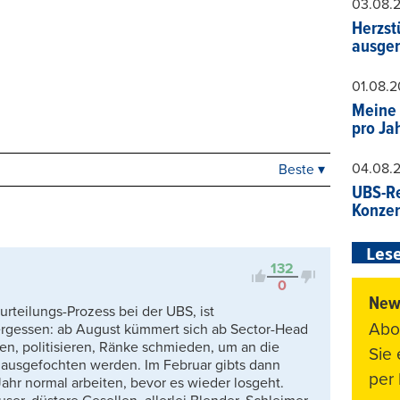
03.08.
Herzst
ausger
01.08.
Meine 
pro Ja
04.08.
Beste ▾
Beste
UBS-Re
Neueste
Konzer
Viele Antworten
Kontrovers
Lese
132
0
News
urteilungs-Prozess bei der UBS, ist
Abo
ergessen: ab August kümmert sich ab Sector-Head
en, politisieren, Ränke schmieden, um an die
Sie
ausgefochten werden. Im Februar gibts dann
per 
hr normal arbeiten, bevor es wieder losgeht.