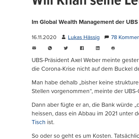
Will Khan seine Le
Im Global Wealth Management der UBS ge
16.11.2020
Lukas Hässig
78 Kommen
E-
WhatsApp
Twitter
Facebook
LinkedIn
Mail
Seite
drucken
UBS-Präsident Axel Weber meinte geste
die Corona-Krise nicht auf dem Buckel de
Man habe dehalb „bisher keine struktu
Stellen vorgenommen“, meinte der UBS-O
Dann aber fügte er an, die Bank würde „d
heissen, dass ein Abbau im 2021 unte
Tisch
ist.
So oder so geht es um Kosten. Tatsächli