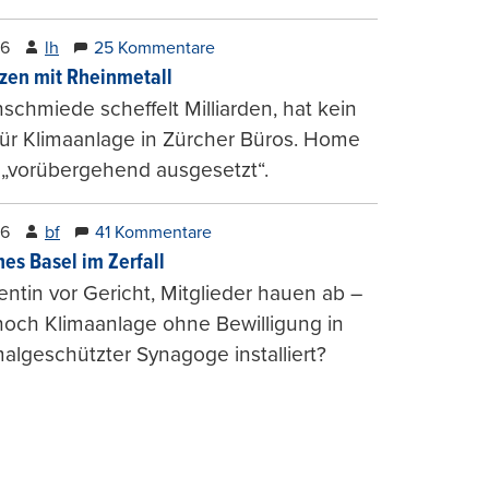
26
lh
25 Kommentare
zen mit Rheinmetall
schmiede scheffelt Milliarden, hat kein
für Klimaanlage in Zürcher Büros. Home
 „vorübergehend ausgesetzt“.
26
bf
41 Kommentare
hes Basel im Zerfall
entin vor Gericht, Mitglieder hauen ab –
och Klimaanlage ohne Bewilligung in
lgeschützter Synagoge installiert?