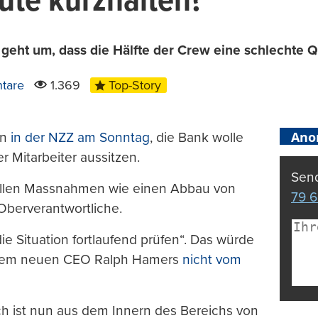
ute kurzhalten?
ht um, dass die Hälfte der Crew eine schlechte Qua
tare
1.369
Top-Story
Ano
rn
in der NZZ am Sonntag
, die Bank wolle
r Mitarbeiter aussitzen.
Send
rellen Massnahmen wie einen Abbau von
79 6
berverantwortliche.
ie Situation fortlaufend prüfen“. Das würde
r dem neuen CEO Ralph Hamers
nicht vom
ch ist nun aus dem Innern des Bereichs von