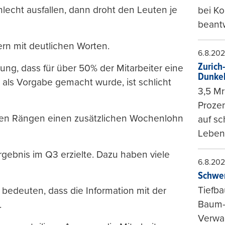
lecht ausfallen, dann droht den Leuten je
bei K
beantw
rn mit deutlichen Worten.
6.8.20
Zurich
ung, dass für über 50% der Mitarbeiter eine
Dunke
) als Vorgabe gemacht wurde, ist schlicht
3,5 Mr
Prozen
teren Rängen einen zusätzlichen Wochenlohn
auf sc
Leben
rgebnis im Q3 erzielte. Dazu haben viele
6.8.20
Schwer
Tiefba
bedeuten, dass die Information mit der
Baum-
.
Verwal