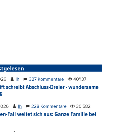
stgelesen
2026
lh
327 Kommentare
40'137
ift schreibt Abschluss-Dreier - wundersame
g
2026
lh
228 Kommentare
30'582
en-Fall weitet sich aus: Ganze Familie bei