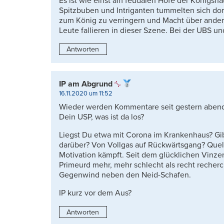
Es ist wie einst am feudalen Hofe der Königshäu
Spitzbuben und Intriganten tummelten sich dort
zum König zu verringern und Macht über ander
Leute fallieren in dieser Szene. Bei der UBS u
Antworten
IP am Abgrund
16.11.2020 um 11:52
Wieder werden Kommentare seit gestern abend 
Dein USP, was ist da los?
Liegst Du etwa mit Corona im Krankenhaus? Gib
darüber? Von Vollgas auf Rückwärtsgang? Quell
Motivation kämpft. Seit dem glücklichen Vinz
Primeurd mehr, mehr schlecht als recht recherc
Gegenwind neben den Neid-Schafen.
IP kurz vor dem Aus?
Antworten