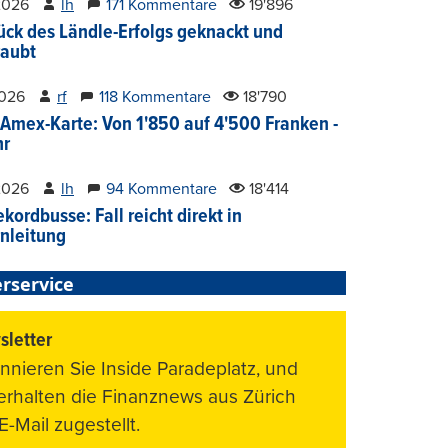
2026
lh
171 Kommentare
19'896
ück des Ländle-Erfolgs geknackt und
aubt
2026
rf
118 Kommentare
18'790
Amex-Karte: Von 1'850 auf 4'500 Franken -
hr
2026
lh
94 Kommentare
18'414
kordbusse: Fall reicht direkt in
nleitung
rservice
letter
nnieren Sie Inside Paradeplatz, und
 erhalten die Finanznews aus Zürich
E-Mail zugestellt.