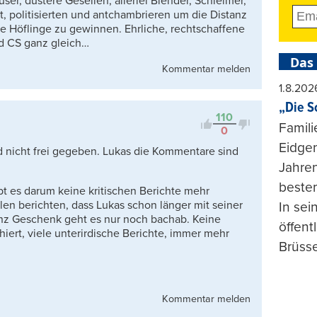
ser, düstere Gesellen, allerlei Blender, Schleimer,
, politisierten und antchambrieren um die Distanz
e Höflinge zu gewinnen. Ehrliche, rechtschaffene
nd CS ganz gleich…
Das
Kommentar melden
1.8.202
„Die S
110
Famili
0
Eidgen
nicht frei gegeben. Lukas die Kommentare sind
Jahren
beste
t es darum keine kritischen Berichte mehr
en berichten, dass Lukas schon länger mit seiner
In se
enz Geschenk geht es nur noch bachab. Keine
öffent
hiert, viele unterirdische Berichte, immer mehr
Brüsse
Kommentar melden