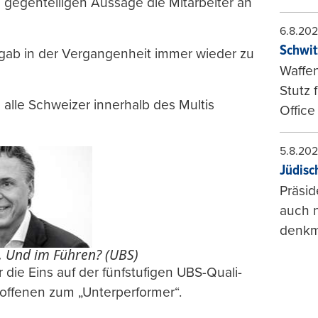
n gegenteiligen Aussage die Mitarbeiter an
6.8.20
Schwit
ab in der Vergangenheit immer wieder zu
Waffen
Stutz 
alle Schweizer innerhalb des Multis
Office
5.8.20
Jüdisc
Präsid
auch n
denkma
. Und im Führen? (UBS)
die Eins auf der fünfstufigen UBS-Quali-
roffenen zum „Unterperformer“.