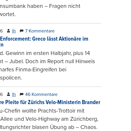
onsumbank haben – Fragen nicht
ortet.
26
lh
7 Kommentare
-Enforcement: Greco lässt Aktionäre im
ln
d. Gewinn im ersten Halbjahr, plus 14
t – Jubel. Doch im Report null Hinweis
harfes Finma-Eingreifen bei
spolicen.
26
lh
46 Kommentare
e Pleite für Zürichs Velo-Ministerin Brander
u-Chefin wollte Prachts-Trottoir mit
Allee und Velo-Highway am Zürichberg,
tungsrichter blasen Übung ab – Chaos.