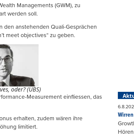
n Wealth Managements (GWM), zu
rt werden soll.
in den anstehenden Quali-Gesprächen
n’t meet objectives“ zu geben.
ves, oder? (UBS)
Aktu
erformance-Measurement einfliessen, das
6.8.20
Wirren
onus erhalten, zudem wären ihre
Growt
hung limitiert.
Hörens