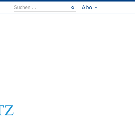
Suche
Abo
nach: