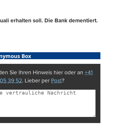
li erhalten soll. Die Bank dementiert.
nymous Box
en Sie Ihren Hinweis hier oder an
+41
05 39 52
. Lieber per
Post
?